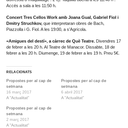
Accés a sala a les 11:50 h.
Concert Tres Cellos Work amb Joana Gual, Gabriel Fiol i
Dmitry Struchkov,
que interpretaran obres de Bach,
Piazzolla i G. Fiol. A les 19:00, a s’Agrícola.
«Amigues del destí», a càrrec de Què Teatre.
Divendres 17
de febrer a les 20 h. Al Teatre de Manacor. Dissabte, 18 de
febrer a les 20 h. Diumenge, 19 de febrer a les 19 h. Preu 5€.
RELACIONATS
Propostes per al cap de
Propostes per al cap de
setmana
setmana
16 març 2017
6 abril 2017
A "Actualitat"
A "Actualitat"
Propostes per al cap de
setmana
2 març 2017
A "Actualitat"