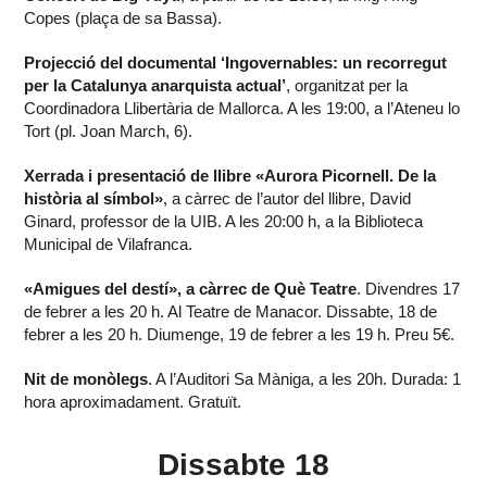
Copes (plaça de sa Bassa).
Projecció del documental ‘Ingovernables: un recorregut
per la Catalunya anarquista actual’
, organitzat per la
Coordinadora Llibertària de Mallorca. A les 19:00, a l’Ateneu lo
Tort (pl. Joan March, 6).
Xerrada i presentació de llibre «Aurora Picornell. De la
història al símbol»
, a càrrec de l’autor del llibre, David
Ginard, professor de la UIB. A les 20:00 h, a la Biblioteca
Municipal de Vilafranca.
«Amigues del destí», a càrrec de Què Teatre
. Divendres 17
de febrer a les 20 h. Al Teatre de Manacor. Dissabte, 18 de
febrer a les 20 h. Diumenge, 19 de febrer a les 19 h. Preu 5€.
Nit de monòlegs
. A l’Auditori Sa Màniga, a les 20h. Durada: 1
hora aproximadament. Gratuït.
Dissabte 18