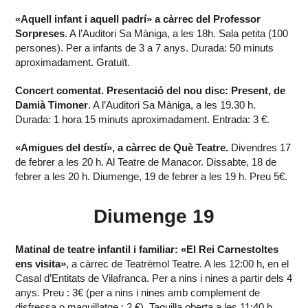
«Aquell infant i aquell padrí» a càrrec del Professor
Sorpreses
. A l’Auditori Sa Màniga, a les 18h. Sala petita (100
persones). Per a infants de 3 a 7 anys. Durada: 50 minuts
aproximadament. Gratuït.
Concert comentat. Presentació del nou disc: Present, de
Damià Timoner
. A l’Auditori Sa Màniga, a les 19.30 h.
Durada: 1 hora 15 minuts aproximadament. Entrada: 3 €.
«Amigues del destí», a càrrec de Què Teatre.
Divendres 17
de febrer a les 20 h. Al Teatre de Manacor. Dissabte, 18 de
febrer a les 20 h. Diumenge, 19 de febrer a les 19 h. Preu 5€.
Diumenge 19
Matinal de teatre infantil i familiar: «El Rei Carnestoltes
ens visita»
, a càrrec de Teatrèmol Teatre. A les 12:00 h, en el
Casal d’Entitats de Vilafranca. Per a nins i nines a partir dels 4
anys. Preu : 3€ (per a nins i nines amb complement de
disfressa o maquillatge : 2 €). Taquilla oberta a les 11:40 h .