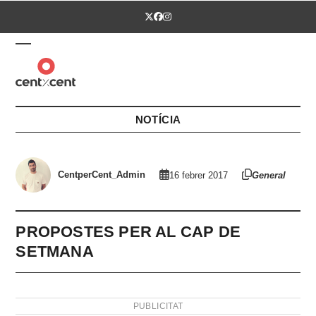
Skip
Twitter
Facebook
Instagram
to
content
Open
Close
mobile
mobile
menu
menu
NOTÍCIA
CentperCent_Admin
16 febrer 2017
General
PROPOSTES PER AL CAP DE
SETMANA
PUBLICITAT