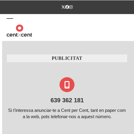
Skip
Twitter
Facebook
Instagram
to
content
Open
Close
mobile
mobile
menu
menu
PUBLICITAT
639 362 181
Si t’interessa anunciar-te a Cent per Cent, tant en paper com
a la web, pots telefonar-nos a aquest número.