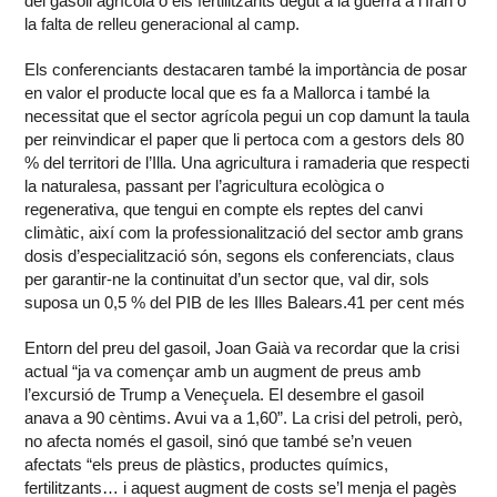
del gasoil agrícola o els fertilitzants degut a la guerra a l’Iran o
la falta de relleu generacional al camp.
Els conferenciants destacaren també la importància de posar
en valor el producte local que es fa a Mallorca i també la
necessitat que el sector agrícola pegui un cop damunt la taula
per reinvindicar el paper que li pertoca com a gestors dels 80
% del territori de l’Illa. Una agricultura i ramaderia que respecti
la naturalesa, passant per l’agricultura ecològica o
regenerativa, que tengui en compte els reptes del canvi
climàtic, així com la professionalització del sector amb grans
dosis d’especialització són, segons els conferenciats, claus
per garantir-ne la continuitat d’un sector que, val dir, sols
suposa un 0,5 % del PIB de les Illes Balears.41 per cent més
Entorn del preu del gasoil, Joan Gaià va recordar que la crisi
actual “ja va començar amb un augment de preus amb
l’excursió de Trump a Veneçuela. El desembre el gasoil
anava a 90 cèntims. Avui va a 1,60”. La crisi del petroli, però,
no afecta només el gasoil, sinó que també se’n veuen
afectats “els preus de plàstics, productes químics,
fertilitzants… i aquest augment de costs se’l menja el pagès