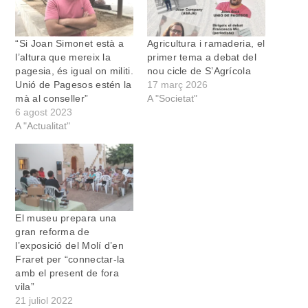
“Si Joan Simonet està a
Agricultura i ramaderia, el
l’altura que mereix la
primer tema a debat del
pagesia, és igual on militi.
nou cicle de S’Agrícola
Unió de Pagesos estén la
17 març 2026
mà al conseller”
A "Societat"
6 agost 2023
A "Actualitat"
El museu prepara una
gran reforma de
l’exposició del Molí d’en
Fraret per “connectar-la
amb el present de fora
vila”
21 juliol 2022