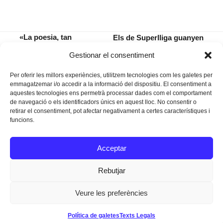
«La poesia, tan
Els de Superlliga guanyen
necessària com el pa
l’Almeria i mantenen la
previous
next
Gestionar el consentiment
de cada dia»
quarta posició
post:
post:
Per oferir les millors experiències, utilitzem tecnologies com les galetes per
emmagatzemar i/o accedir a la informació del dispositiu. El consentiment a
aquestes tecnologies ens permetrà processar dades com el comportament
de navegació o els identificadors únics en aquest lloc. No consentir o
retirar el consentiment, pot afectar negativament a certes característiques i
funcions.
Instagram
Facebook
Twitter
Acceptar
Texts Legals
Rebutjar
Veure les preferències
Dissenyat a
Ideograma
Política de galetes
Texts Legals