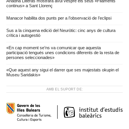
Ariadna Lliteras mostrarà avui vespre els seus «Filaments
continus» a Sant Llorenç
Manacor habilita dos punts per a l’observació de l’eclipsi
Sus a la cinquena edició del Neuròtic: cinc anys de cultura
crítica i autogestió
«En cap moment se’ns va comunicar que aquesta
participació tengués unes condicions diferents de la resta de
persones seleccionades»
«Que aquest any sigui el darrer que ses majestats okupin el
Museu Saridakis»
AMB EL SUPORT DE: