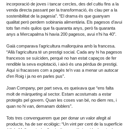
incorporació de joves i tancar cercles, des del cultiu fins a la
venda directa passant per la transformació, és clau per a la
sostenibilitat de la pagesia”. “El drama és que guanyam
qualitat però perdem sobirania alimentària. Els pagesos d’avui
tots fan més quilos que fa quaranta anys, però fa quaranta
anys a Mercapalma hi havia 200 pagesos, avui n’hi ha 40”.
Gaià comparava l’agricultura mallorquina amb la francesa.
“Allà l’agricultura té un prestigi social. Cada any hi ha pagesos
francesos se suïciden, perquè no han estat capaços de fer
rendible la seva explotació, i això és una pèrdua de prestigi.
Aquí si fracasses com a pagès te’n vas a menar un autocar
d’en Roig i ja no en parles pus”.
Joan Company, per part seva, es queixava que “ens falta
molt de màrqueting al sector. Estam acostumats a estar
protegits pel govern. Quan les coses van bé, no diem res, i
quan no hi van, demanam doblers”.
Tots tres convenguerem que per donar un valor afegit al
producte, ha de ser ecològic: “Un vint per cent de la superfície