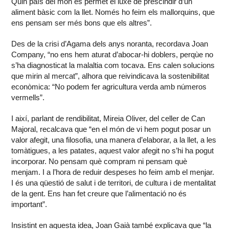
Quin país del món es permet el luxe de prescindir d’un
aliment bàsic com la llet. Només ho feim els mallorquins, que
ens pensam ser més bons que els altres”.
Des de la crisi d’Agama dels anys noranta, recordava Joan
Company, “no ens hem aturat d’abocar-hi doblers, perqùe no
s’ha diagnosticat la malaltia com tocava. Ens calen solucions
que mirin al mercat”, alhora que reivindicava la sostenibilitat
econòmica: “No podem fer agricultura verda amb números
vermells”.
I així, parlant de rendibilitat, Mireia Oliver, del celler de Can
Majoral, recalcava que “en el món de vi hem pogut posar un
valor afegit, una filosofia, una manera d’elaborar, a la llet, a les
tomàtigues, a les patates, aquest valor afegit no s’hi ha pogut
incorporar. No pensam què compram ni pensam què
menjam. I a l’hora de reduir despeses ho feim amb el menjar.
I és una qüestió de salut i de territori, de cultura i de mentalitat
de la gent. Ens han fet creure que l’alimentació no és
important”.
Insistint en aquesta idea, Joan Gaià també explicava que “la