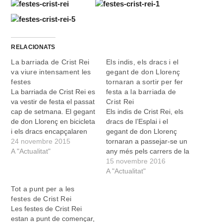
RELACIONATS
La barriada de Crist Rei
Els indis, els dracs i el
va viure intensament les
gegant de don Llorenç
festes
tornaran a sortir per fer
La barriada de Crist Rei es
festa a la barriada de
va vestir de festa el passat
Crist Rei
cap de setmana. El gegant
Els indis de Crist Rei, els
de don Llorenç en bicicleta
dracs de l’Esplai i el
i els dracs encapçalaren
gegant de don Llorenç
divendres la cercavila que
24 novembre 2015
tornaran a passejar-se un
va recòrrer els carrers del
A "Actualitat"
any més pels carrers de la
barri, i els indis dansaren
barriada de Crist Rei. Els
15 novembre 2016
envoltats de públic,
primers actes de les
A "Actualitat"
sobretot infantil. La festa
celebracions populars
Tot a punt per a les
continuà amb el…
organitzades per
festes de Crist Rei
l’Associació de Veïnats
Les festes de Crist Rei
Tramuntana i el Club
estan a punt de començar,
d’Esplai varen tenir lloc