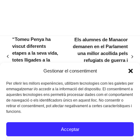
“Tomeu Penya ha
Els alumnes de Manacor
viscut diferents
demanen en el Parlament
etapes a la seva vida,
una millor acollida pels
previous
next
totes lligades a la
refugiats de guerra i
post:
post:
música, però totes
mesures pel benestar dels
Gestionar el consentiment
autèntiques”
joves
Per oferir les millors experiències, utilitzem tecnologies com les galetes per
emmagatzemar i/o accedir a la informació del dispositiu. El consentiment a
aquestes tecnologies ens permetrà processar dades com el comportament
de navegació o els identificadors únics en aquest lloc. No consentir o
retirar el consentiment, pot afectar negativament a certes característiques i
funcions.
Instagram
Facebook
Twitter
Acceptar
Texts Legals