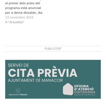
el primer dels actes del
el…
programa està anunciat
per a demà dissabte, dia
14 de novembre, però no
13 novembre 2015
serà fins dia 20 que
A "Actualitat"
sortiran a ballar els Indis i
que el pregó donarà el sus
als moments més esperats
de…
PUBLICITAT