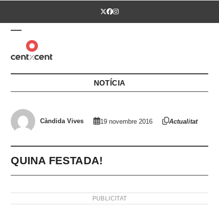
Skip
Twitter
Facebook
Instagram
to
content
Open
Close
mobile
mobile
menu
menu
NOTÍCIA
Càndida Vives
19 novembre 2016
Actualitat
QUINA FESTADA!
PUBLICITAT