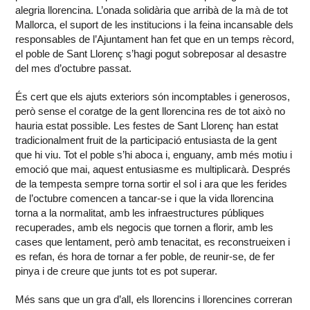
alegria llorencina. L’onada solidària que arribà de la mà de tot
Mallorca, el suport de les institucions i la feina incansable dels
responsables de l’Ajuntament han fet que en un temps rècord,
el poble de Sant Llorenç s’hagi pogut sobreposar al desastre
del mes d’octubre passat.
És cert que els ajuts exteriors són incomptables i generosos,
però sense el coratge de la gent llorencina res de tot això no
hauria estat possible. Les festes de Sant Llorenç han estat
tradicionalment fruit de la participació entusiasta de la gent
que hi viu. Tot el poble s’hi aboca i, enguany, amb més motiu i
emoció que mai, aquest entusiasme es multiplicarà. Després
de la tempesta sempre torna sortir el sol i ara que les ferides
de l’octubre comencen a tancar-se i que la vida llorencina
torna a la normalitat, amb les infraestructures públiques
recuperades, amb els negocis que tornen a florir, amb les
cases que lentament, però amb tenacitat, es reconstrueixen i
es refan, és hora de tornar a fer poble, de reunir-se, de fer
pinya i de creure que junts tot es pot superar.
Més sans que un gra d’all, els llorencins i llorencines correran