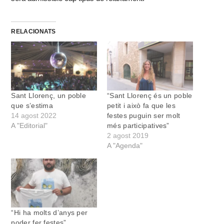
RELACIONATS
Sant Llorenç, un poble
“Sant Llorenç és un poble
que s’estima
petit i això fa que les
14 agost 2022
festes puguin ser molt
A "Editorial"
més participatives”
2 agost 2019
A "Agenda"
“Hi ha molts d’anys per
poder fer festes”