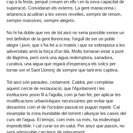
cap a la festa, perquè creuen en ells i en la seva capacitat de
superació. Convidaran els externs. La gent manacorina i
artanenca acudiran a les seves revetles, sempre de renom,
sempre massives, sempre alegres.
No hi ha dubte que res de tot això no seria possible sense un
tret definitori de la gent llorencina: l’orgull de ser un poble
alegre i jove, que s’ha fet a si mateix i que se sobreposa a les
adversitats amb la força d’un tità. Molts tornaran estar a punt
de llàgrima, però serà una aigua redemptora, sanadora,
curativa, una aigua que regarà d’esperança els solcs per
tornar ser el Sant Llorenç de sempre que tant ens captiva.
Tot això són paraules, certament. Caldrà, per completar
aquest cercle de restauració, que l’Ajuntament i les
institucions posin fil a l’agulla, com ja han fet, per aplicar les
modificacions urbanístiques necessàries per evitar que
desastres com el de l’octubre passat es puguin repetir. Cal
eixamplar la zona inundable del torrent i allunyar les cases del
curs de l’aigua. El temps, com més va més, ha esdevingut
impredictible. I cal curar-se en salut. Per anys que passin, no
serà admissible cap tipus de relaxament.