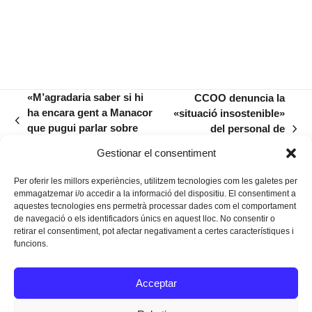
«M’agradaria saber si hi
CCOO denuncia la
ha encara gent a Manacor
«situació insostenible»
previous
que pugui parlar sobre
del personal de
next
post:
dides del segle XX»
transport sanitari no
post:
Gestionar el consentiment
urgent
Per oferir les millors experiències, utilitzem tecnologies com les galetes per
emmagatzemar i/o accedir a la informació del dispositiu. El consentiment a
aquestes tecnologies ens permetrà processar dades com el comportament
de navegació o els identificadors únics en aquest lloc. No consentir o
retirar el consentiment, pot afectar negativament a certes característiques i
funcions.
Instagram
Facebook
Twitter
Acceptar
Texts Legals