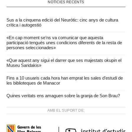
NOTÍCIES RECENTS
Sus a la cinquena edició del Neuròtic: cinc anys de cultura
crítica i autogestió
«En cap moment se’ns va comunicar que aquesta
participació tengués unes condicions diferents de la resta de
persones seleccionades»
«Que aquest any sigui el darrer que ses majestats okupin el
Museu Saridakis»
Fins a 10 usuaris cada hora han emprat les sales d’estudi de
les biblioteques de Manacor
Quines veritats ens amaguen sobre la granja de Son Brau?
AMB EL SUPORT DE: