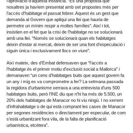
l’aprovació d’aquesta instància. “És una proposta que
nosaltres ja havíem presentat amb set propostes més per
l’accés d’habitatge el passat febrer. Aquest és un gest que
demanda al Govern que apliqui una llei que hauria de
permetre un mínim respir a moltes famílies”. Així i tot,
insistien en el fet que la crisi de l’habitatge no se solucionarà
amb una llei. “Només se solucionarà quan els habitatges
deixin d’estar al mercat, deixin de ser una font d’especulació i
siguin única i exclusivament llocs on viure”.
Així mateix, des d’Embat defensaven que “l’accés a
l’habitatge és el primer motiu d’exclusió social a Mallorca” i
demanaven “un cens d’habitatges buits que aquest govern fa
un any i mig es va comprometre a fer? La setmana passada
la regidora d’urbanisme xerrava a una entrevista d’uns 500
habitatges buits, però l’INE diu que n’hi ha més de 5.500, un
20% dels habitatges de Manacor no hi viu ningú. I no xerrem
d’infrahabitatge o de qui està comprant les cases de Manacor
per segones residències o directament per especular, de com
s’està urbanitzant fora vila, de la falta de planificació
urbanística, etcètera”.