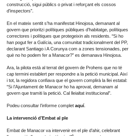
construcció, sigui públics o privat i reforçant els cossos
d’inspectors”.
En el mateix sentit s’ha manifestat Hinojosa, demanant al
govern que prioritzi polítiques públiques d’habitatge, polítiques
correctores i polítiques que protegeixin als residents. “Si ho
han pogut fer a Galícia, una comunitat tradicionalment del PP,
declarant Santiago i A Corunya com a zones tensionades, per
què no ho podem fer a Manacor?” es demanava Hinojosa.
Ara, la pilota està al terrat del govern de Prohens que no té
cap termini establert per respondre a la petició municipal. Així
i tot, la regidora confiava que el govern complirà la llei estatal:
“Si l’Ajuntament de Manacor ho ha aprovat, demanam al
govern que tramiti la petició. Cal lleialtat institucional”.
Podeu consultar l’informe complet
aquí
.
La intervenció d’Embat al ple
Embat de Manacor va intervenir en el ple d’ahir, celebrant