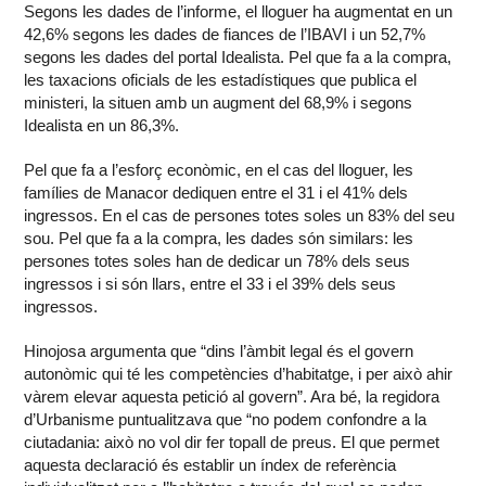
Segons les dades de l’informe, el lloguer ha augmentat en un
42,6% segons les dades de fiances de l’IBAVI i un 52,7%
segons les dades del portal Idealista. Pel que fa a la compra,
les taxacions oficials de les estadístiques que publica el
ministeri, la situen amb un augment del 68,9% i segons
Idealista en un 86,3%.
Pel que fa a l’esforç econòmic, en el cas del lloguer, les
famílies de Manacor dediquen entre el 31 i el 41% dels
ingressos. En el cas de persones totes soles un 83% del seu
sou. Pel que fa a la compra, les dades són similars: les
persones totes soles han de dedicar un 78% dels seus
ingressos i si són llars, entre el 33 i el 39% dels seus
ingressos.
Hinojosa argumenta que “dins l’àmbit legal és el govern
autonòmic qui té les competències d’habitatge, i per això ahir
vàrem elevar aquesta petició al govern”. Ara bé, la regidora
d’Urbanisme puntualitzava que “no podem confondre a la
ciutadania: això no vol dir fer topall de preus. El que permet
aquesta declaració és establir un índex de referència