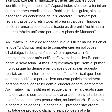
individualitzat per a l’habitatge a través del qual es poden
identificar lloguers abusius”. Aquest índex s’estableix tenint en
compte certes condicions de l’habitatge -l’antiguitat, si hi ha
ascensor, les condicions del pis, etcètera – i serveix per
revisar casos concrets i topar el preu si calgués. Hinojosa,
però, ha remarcat que cada situació és diferent i “no hi haurà
un preu màxim uniforme per tots els pisos de Manacor”.
Així mateix, el batle de Manacor, Miquel Oliver ha insistit en el
fet que “un Ajuntament no té competències en polítiques
d’habitatge: la declaració que vàrem aprovar ahir és
precisament anar més enllà: el Govern de les Illes Balears no
ha fet la seva feina”. A més, argumentava que “som el primer
municipi que ho demana amb dades que avalen aquesta
realitat, amb un informe independent” i ha explicat que “hem
demanat audiència per explicar aquesta petició en primera
persona tant al conseller com al director general competent”.
Així mateix, ha insistit en el fet que cal fer feina plegats i que
una declaració com aquesta ha d’anar acompanyada de tota
una sèrie de mesures perquè sinó, no funcionarà. “El govern
autonòmic ha de tenir un paper clau i protagonista: creant
habitatge de protecció oficial, creant sòl destinat a la