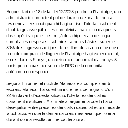
Segons l’article 18 de la Llei 12/2023 pel dret a l’habitatge, una
administració competent pot declarar una zona de mercat
residencial tensionat quan hi hagi un risc d’oferta insuficient
d’habitatge assequible i es compleixi almanco un d’aquests
dos supòsits: que el cost mitjà de la hipoteca o del lloguer,
sumat a les despeses i subministraments bàsics, superi el
30% dels ingressos mitjans de les llars de la zona o bé que el
preu de compra o de lloguer de l’habitatge hagi experimentat,
en els darrers 5 anys, un creixement acumulat d’almenys 3
punts percentuals per sobre de l’IPC de la comunitat
autònoma corresponent.
Segons l’informe, el nucli de Manacor els compleix amb
escreix: Manacor ha sofert un increment demogràfic d’un
22% i davant d’aquesta situació, l’oferta residencial és
clarament insuficient. Així mateix, argumenta que hi ha un
desequilibri entre preus residencials i capacitat econòmica de
la població, en què la demanda creix més aviat que l’oferta
donant com a resultat un mercat tensionat.