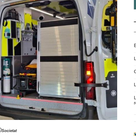
E
L
C
L
L
r
Societat