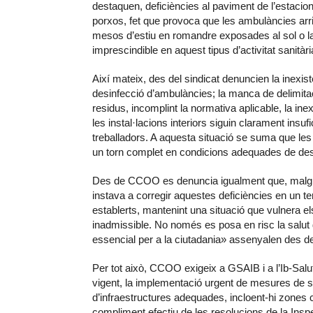
destaquen, deficiències al paviment de l’estaci
porxos, fet que provoca que les ambulàncies ar
mesos d’estiu en romandre exposades al sol o la
imprescindible en aquest tipus d’activitat sanitàri
Així mateix, des del sindicat denuncien la inexis
desinfecció d’ambulàncies; la manca de delimitac
residus, incomplint la normativa aplicable, la in
les instal·lacions interiors siguin clarament insufi
treballadors. A aquesta situació se suma que les
un torn complet en condicions adequades de de
Des de CCOO es denuncia igualment que, malgrat 
instava a corregir aquestes deficiències en un t
establerts, mantenint una situació que vulnera e
inadmissible. No només es posa en risc la salut d
essencial per a la ciutadania» assenyalen des de 
Per tot això, CCOO exigeix ​​a GSAIB i a l’Ib-Sal
vigent, la implementació urgent de mesures de seg
d’infraestructures adequades, incloent-hi zones co
compliment efectiu de les resolucions de la Inspe