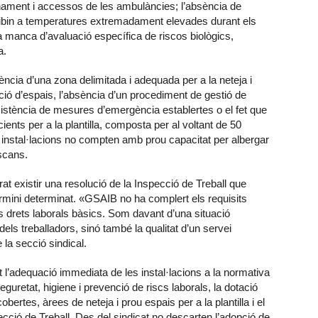
onament i accessos de les ambulàncies; l’absència de
ribin a temperatures extremadament elevades durant els
 manca d’avaluació específica de riscos biològics,
a.
tència d’una zona delimitada i adequada per a la neteja i
ió d’espais, l’absència d’un procediment de gestió de
existència de mesures d’emergència establertes o el fet que
cients per a la plantilla, composta per al voltant de 50
 instal·lacions no compten amb prou capacitat per albergar
scans.
existir una resolució de la Inspecció de Treball que
ermini determinat. «GSAIB no ha complert els requisits
ls drets laborals bàsics. Som davant d’una situació
els treballadors, sinó també la qualitat d’un servei
la secció sindical.
ut l’adequació immediata de les instal·lacions a la normativa
uretat, higiene i prevenció de riscs laborals, la dotació
bertes, àrees de neteja i prou espais per a la plantilla i el
cció de Treball. Des del sindicat no descarten l’adopció de