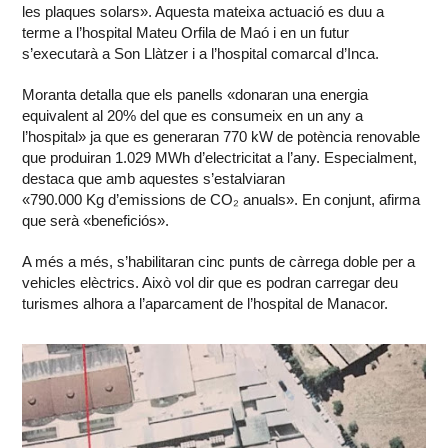
les plaques solars». Aquesta mateixa actuació es duu a
terme a l’hospital Mateu Orfila de Maó i en un futur
s’executarà a Son Llàtzer i a l’hospital comarcal d’Inca.
Moranta detalla que els panells «donaran una energia
equivalent al 20% del que es consumeix en un any a
l’hospital» ja que es generaran 770 kW de potència renovable
que produiran 1.029 MWh d’electricitat a l’any. Especialment,
destaca que amb aquestes s’estalviaran
«790.000 Kg d’emissions de CO₂ anuals». En conjunt, afirma
que serà «beneficiós».
A més a més, s’habilitaran cinc punts de càrrega doble per a
vehicles elèctrics. Això vol dir que es podran carregar deu
turismes alhora a l’aparcament de l’hospital de Manacor.