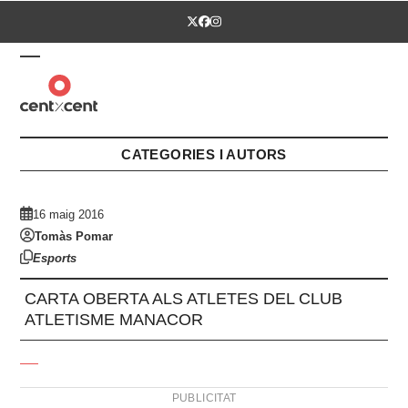
Skip
Twitter
Facebook
Instagram
to
content
Open
Close
mobile
mobile
menu
menu
CATEGORIES I AUTORS
16 maig 2016
Tomàs Pomar
Esports
CARTA OBERTA ALS ATLETES DEL CLUB
ATLETISME MANACOR
PUBLICITAT