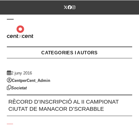
Skip
Twitter
Facebook
Instagram
to
content
Open
Close
mobile
mobile
menu
menu
CATEGORIES I AUTORS
2 juny 2016
CentperCent_Admin
Societat
RÈCORD D’INSCRIPCIÓ AL II CAMPIONAT
CIUTAT DE MANACOR D’SCRABBLE