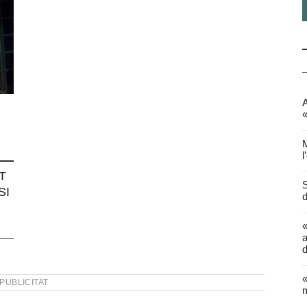
A
«
M
l
T
S
SI
d
a
d
«
PUBLICITAT
m