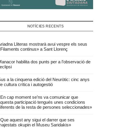
NOTÍCIES RECENTS
riadna Lliteras mostrarà avui vespre els seus
Filaments continus» a Sant Llorenç
anacor habilita dos punts per a l’observació de
’eclipsi
us a la cinquena edició del Neuròtic: cinc anys
e cultura crítica i autogestió
«En cap moment se’ns va comunicar que
questa participació tengués unes condicions
iferents de la resta de persones seleccionades»
Que aquest any sigui el darrer que ses
ajestats okupin el Museu Saridakis»