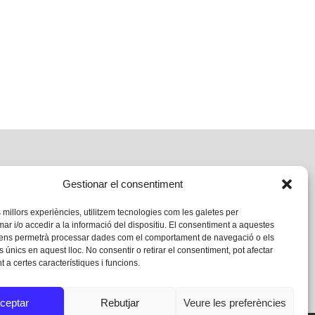
Gestionar el consentiment
s millors experiències, utilitzem tecnologies com les galetes per
 i/o accedir a la informació del dispositiu. El consentiment a aquestes
 ens permetrà processar dades com el comportament de navegació o els
s únics en aquest lloc. No consentir o retirar el consentiment, pot afectar
 a certes característiques i funcions.
ceptar
Rebutjar
Veure les preferències