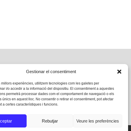
Gestionar el consentiment
s millors experiències, utilitzem tecnologies com les galetes per
 i/o accedir a la informació del dispositiu. El consentiment a aquestes
 ens permetrà processar dades com el comportament de navegació o els
s únics en aquest lloc. No consentir o retirar el consentiment, pot afectar
 a certes característiques i funcions.
ceptar
Rebutjar
Veure les preferències