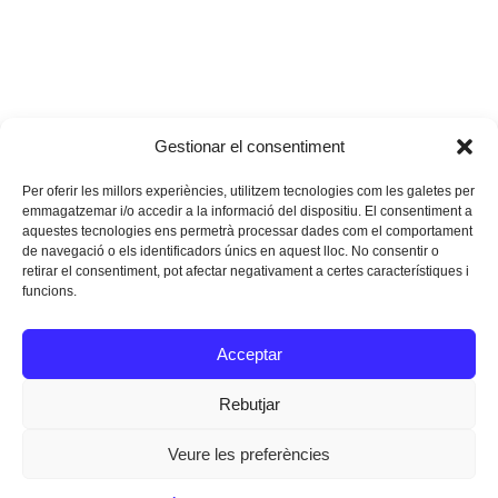
Gestionar el consentiment
Per oferir les millors experiències, utilitzem tecnologies com les galetes per
emmagatzemar i/o accedir a la informació del dispositiu. El consentiment a
aquestes tecnologies ens permetrà processar dades com el comportament
de navegació o els identificadors únics en aquest lloc. No consentir o
retirar el consentiment, pot afectar negativament a certes característiques i
funcions.
Instagram
Facebook
Twitter
Acceptar
Texts Legals
Rebutjar
Veure les preferències
Dissenyat a
Ideograma