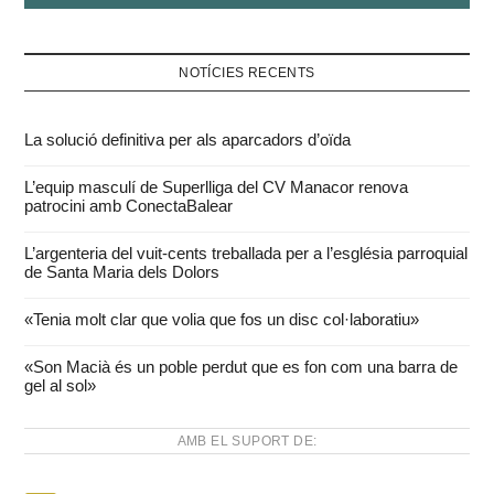
NOTÍCIES RECENTS
La solució definitiva per als aparcadors d’oïda
L’equip masculí de Superlliga del CV Manacor renova
patrocini amb ConectaBalear
L’argenteria del vuit-cents treballada per a l’església parroquial
de Santa Maria dels Dolors
«Tenia molt clar que volia que fos un disc col·laboratiu»
«Son Macià és un poble perdut que es fon com una barra de
gel al sol»
AMB EL SUPORT DE: