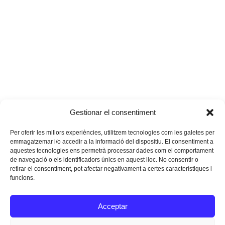
Gestionar el consentiment
Per oferir les millors experiències, utilitzem tecnologies com les galetes per
emmagatzemar i/o accedir a la informació del dispositiu. El consentiment a
aquestes tecnologies ens permetrà processar dades com el comportament
de navegació o els identificadors únics en aquest lloc. No consentir o
retirar el consentiment, pot afectar negativament a certes característiques i
funcions.
Instagram
Facebook
Twitter
Acceptar
Texts Legals