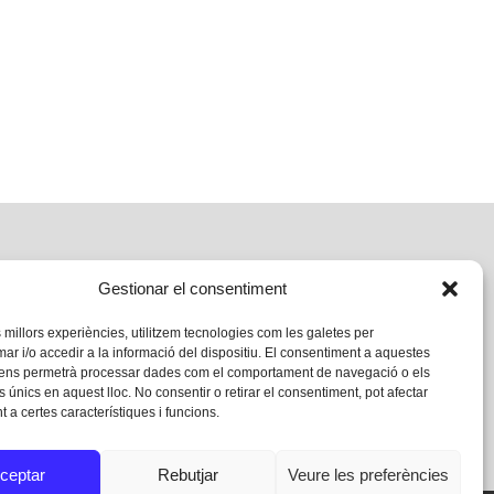
Gestionar el consentiment
s millors experiències, utilitzem tecnologies com les galetes per
 i/o accedir a la informació del dispositiu. El consentiment a aquestes
 ens permetrà processar dades com el comportament de navegació o els
s únics en aquest lloc. No consentir o retirar el consentiment, pot afectar
 a certes característiques i funcions.
ceptar
Rebutjar
Veure les preferències