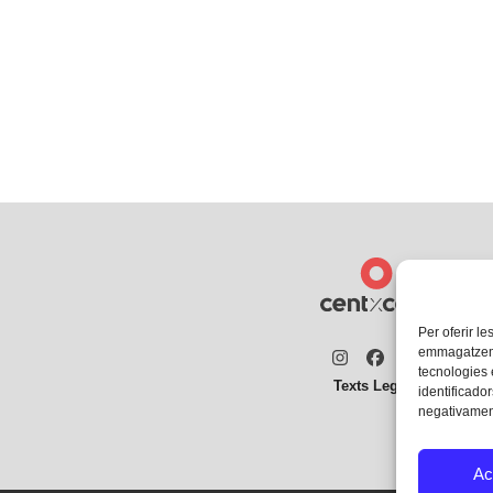
Per oferir le
emmagatzemar
Instagram
Facebook
Twitter
tecnologies
Texts Legals
identificador
negativament
Ac