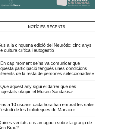
NOTÍCIES RECENTS
us a la cinquena edició del Neuròtic: cinc anys
e cultura crítica i autogestió
«En cap moment se’ns va comunicar que
questa participació tengués unes condicions
iferents de la resta de persones seleccionades»
Que aquest any sigui el darrer que ses
ajestats okupin el Museu Saridakis»
ins a 10 usuaris cada hora han emprat les sales
’estudi de les biblioteques de Manacor
uines veritats ens amaguen sobre la granja de
Son Brau?