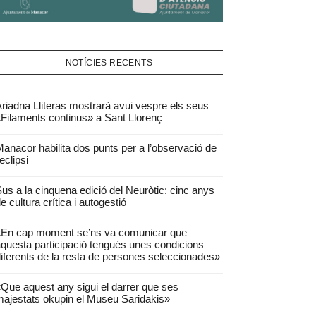
NOTÍCIES RECENTS
riadna Lliteras mostrarà avui vespre els seus
Filaments continus» a Sant Llorenç
anacor habilita dos punts per a l’observació de
’eclipsi
us a la cinquena edició del Neuròtic: cinc anys
e cultura crítica i autogestió
«En cap moment se’ns va comunicar que
questa participació tengués unes condicions
iferents de la resta de persones seleccionades»
Que aquest any sigui el darrer que ses
ajestats okupin el Museu Saridakis»