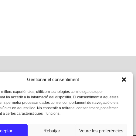
Gestionar el consentiment
s millors experiències, utilitzem tecnologies com les galetes per
 i/o accedir a la informació del dispositiu. El consentiment a aquestes
 ens permetrà processar dades com el comportament de navegació o els
s únics en aquest lloc. No consentir o retirar el consentiment, pot afectar
 a certes característiques i funcions.
ceptar
Rebutjar
Veure les preferències