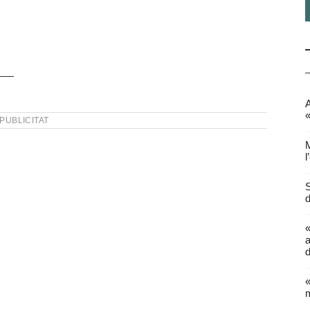
A
«
PUBLICITAT
M
l
S
d
a
d
«
m