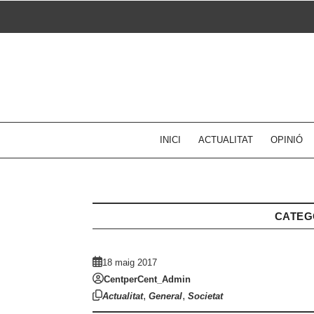
Skip
to
content
INICI
ACTUALITAT
OPINIÓ
CATEG
18 maig 2017
CentperCent_Admin
,
,
Actualitat
General
Societat