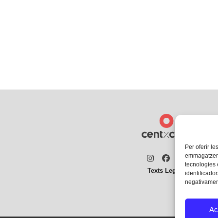
Per oferir le
emmagatzemar
Instagram
Facebook
Twitter
tecnologies
Texts Legals
identificador
negativament
Ac