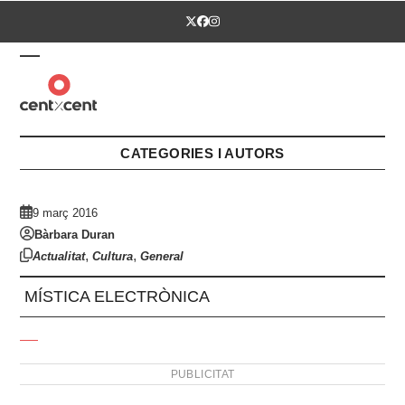
Skip
Twitter
Facebook
Instagram
to
content
Open
Close
mobile
mobile
menu
menu
CATEGORIES I AUTORS
9 març 2016
Bàrbara Duran
,
,
Actualitat
Cultura
General
MÍSTICA ELECTRÒNICA
PUBLICITAT