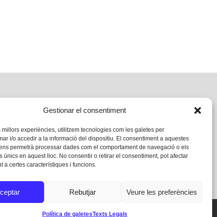
Gestionar el consentiment
s millors experiències, utilitzem tecnologies com les galetes per
 i/o accedir a la informació del dispositiu. El consentiment a aquestes
 ens permetrà processar dades com el comportament de navegació o els
s únics en aquest lloc. No consentir o retirar el consentiment, pot afectar
 a certes característiques i funcions.
ceptar
Rebutjar
Veure les preferències
Política de galetes
Texts Legals