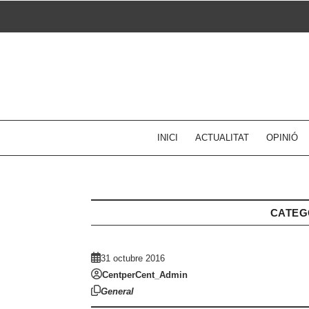
Skip
to
content
INICI
ACTUALITAT
OPINIÓ
CATEG
31 octubre 2016
CentperCent_Admin
General