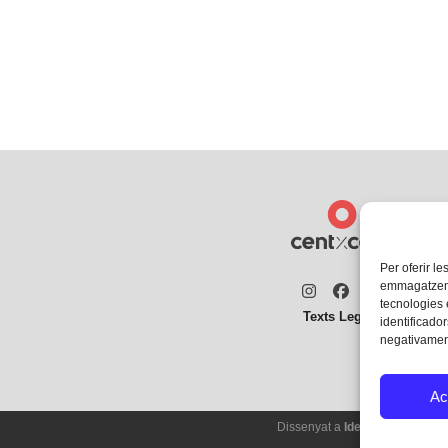
Per oferir le
emmagatzemar
Instagram
Facebook
Twitter
tecnologies
Texts Legals
identificador
negativament
Ac
Dissenyat a
Ideograma