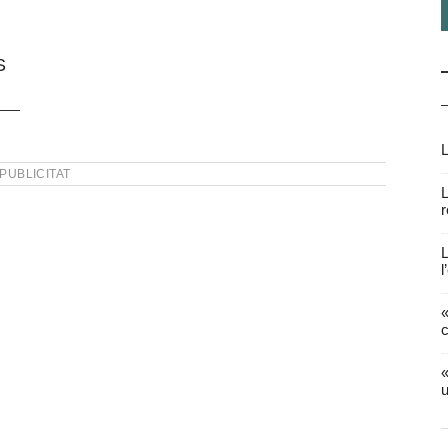
S
L
PUBLICITAT
L
r
L
l
«
c
«
u