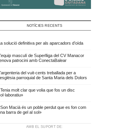
NOTÍCIES RECENTS
a solució definitiva per als aparcadors d’oïda
’equip masculí de Superlliga del CV Manacor
enova patrocini amb ConectaBalear
’argenteria del vuit-cents treballada per a
’església parroquial de Santa Maria dels Dolors
Tenia molt clar que volia que fos un disc
ol·laboratiu»
Son Macià és un poble perdut que es fon com
na barra de gel al sol»
AMB EL SUPORT DE: