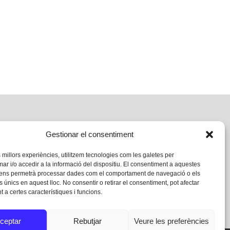
Gestionar el consentiment
s millors experiències, utilitzem tecnologies com les galetes per
 i/o accedir a la informació del dispositiu. El consentiment a aquestes
 ens permetrà processar dades com el comportament de navegació o els
s únics en aquest lloc. No consentir o retirar el consentiment, pot afectar
 a certes característiques i funcions.
ceptar
Rebutjar
Veure les preferències