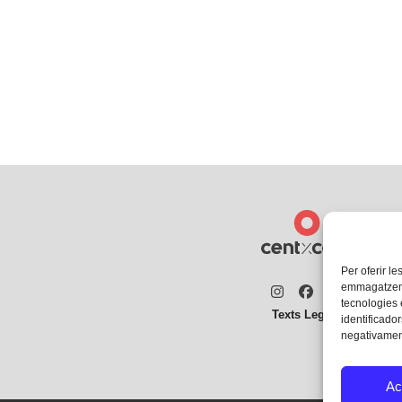
Per oferir le
emmagatzemar
Instagram
Facebook
Twitter
tecnologies
Texts Legals
identificador
negativament
Ac