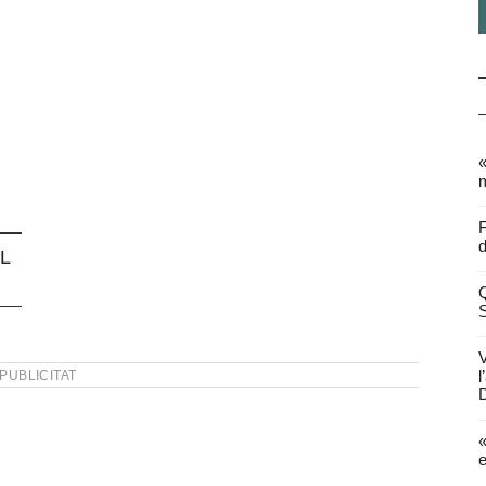
«
m
F
d
L
Q
V
l
PUBLICITAT
D
«
e