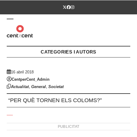
Skip
Twitter
Facebook
Instagram
to
content
Open
Close
mobile
mobile
menu
menu
CATEGORIES I AUTORS
16 abril 2018
CentperCent_Admin
,
,
Actualitat
General
Societat
“PER QUÈ TORNEN ELS COLOMS?”
PUBLICITAT