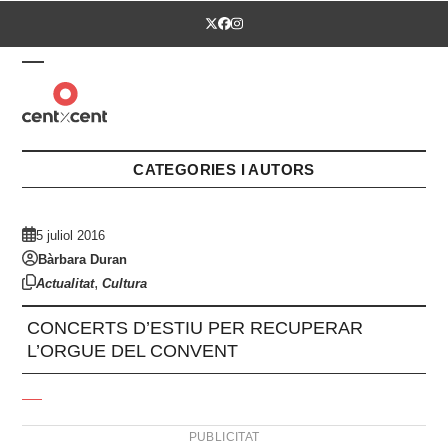
Skip
Twitter
Facebook
Instagram
to
content
Open
Close
mobile
mobile
menu
menu
CATEGORIES I AUTORS
5 juliol 2016
Bàrbara Duran
,
Actualitat
Cultura
CONCERTS D’ESTIU PER RECUPERAR
L’ORGUE DEL CONVENT
PUBLICITAT