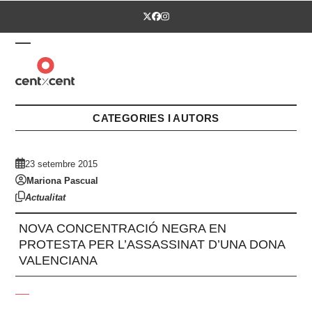
Skip
Twitter
Facebook
Instagram
to
content
Open
Close
mobile
mobile
menu
menu
CATEGORIES I AUTORS
23 setembre 2015
Mariona Pascual
Actualitat
NOVA CONCENTRACIÓ NEGRA EN
PROTESTA PER L’ASSASSINAT D’UNA DONA
VALENCIANA