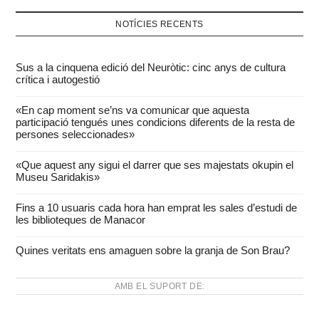
NOTÍCIES RECENTS
Sus a la cinquena edició del Neuròtic: cinc anys de cultura
crítica i autogestió
«En cap moment se’ns va comunicar que aquesta
participació tengués unes condicions diferents de la resta de
persones seleccionades»
«Que aquest any sigui el darrer que ses majestats okupin el
Museu Saridakis»
Fins a 10 usuaris cada hora han emprat les sales d’estudi de
les biblioteques de Manacor
Quines veritats ens amaguen sobre la granja de Son Brau?
AMB EL SUPORT DE: