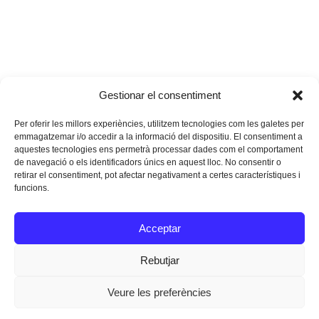
Gestionar el consentiment
Per oferir les millors experiències, utilitzem tecnologies com les galetes per
emmagatzemar i/o accedir a la informació del dispositiu. El consentiment a
aquestes tecnologies ens permetrà processar dades com el comportament
de navegació o els identificadors únics en aquest lloc. No consentir o
retirar el consentiment, pot afectar negativament a certes característiques i
funcions.
Instagram
Facebook
Twitter
Acceptar
Texts Legals
Rebutjar
Veure les preferències
Dissenyat a
Ideograma