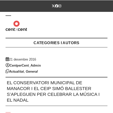
Skip
Twitter
Facebook
Instagram
to
content
Open
Close
mobile
mobile
menu
menu
CATEGORIES I AUTORS
21 desembre 2016
CentperCent_Admin
,
Actualitat
General
EL CONSERVATORI MUNICIPAL DE
MANACOR I EL CEIP SIMÓ BALLESTER
S’APLEGUEN PER CELEBRAR LA MÚSICA I
EL NADAL