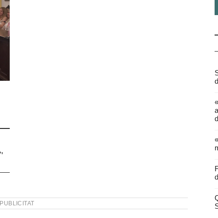
S
d
a
d
«
m
,
F
d
Q
PUBLICITAT