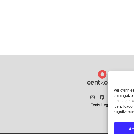
Per oferir le
emmagatzemar
Instagram
Facebook
Twitter
tecnologies
Texts Legals
identificador
negativament
Ac