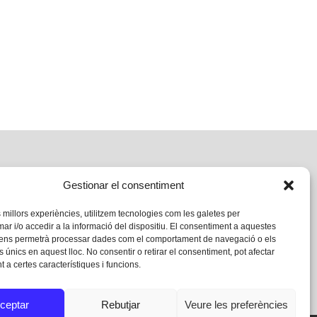
Gestionar el consentiment
s millors experiències, utilitzem tecnologies com les galetes per
 i/o accedir a la informació del dispositiu. El consentiment a aquestes
 ens permetrà processar dades com el comportament de navegació o els
s únics en aquest lloc. No consentir o retirar el consentiment, pot afectar
 a certes característiques i funcions.
ceptar
Rebutjar
Veure les preferències