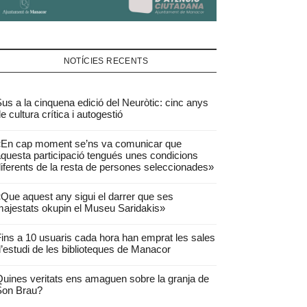
NOTÍCIES RECENTS
us a la cinquena edició del Neuròtic: cinc anys
e cultura crítica i autogestió
«En cap moment se’ns va comunicar que
questa participació tengués unes condicions
iferents de la resta de persones seleccionades»
Que aquest any sigui el darrer que ses
ajestats okupin el Museu Saridakis»
ins a 10 usuaris cada hora han emprat les sales
’estudi de les biblioteques de Manacor
uines veritats ens amaguen sobre la granja de
Son Brau?