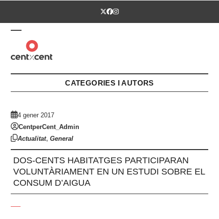
Skip
Twitter
Facebook
Instagram
to
content
Open
Close
mobile
mobile
menu
menu
CATEGORIES I AUTORS
4 gener 2017
CentperCent_Admin
,
Actualitat
General
DOS-CENTS HABITATGES PARTICIPARAN
VOLUNTÀRIAMENT EN UN ESTUDI SOBRE EL
CONSUM D’AIGUA