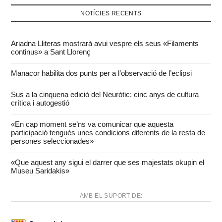
NOTÍCIES RECENTS
Ariadna Lliteras mostrarà avui vespre els seus «Filaments
continus» a Sant Llorenç
Manacor habilita dos punts per a l’observació de l’eclipsi
Sus a la cinquena edició del Neuròtic: cinc anys de cultura
crítica i autogestió
«En cap moment se’ns va comunicar que aquesta
participació tengués unes condicions diferents de la resta de
persones seleccionades»
«Que aquest any sigui el darrer que ses majestats okupin el
Museu Saridakis»
AMB EL SUPORT DE: