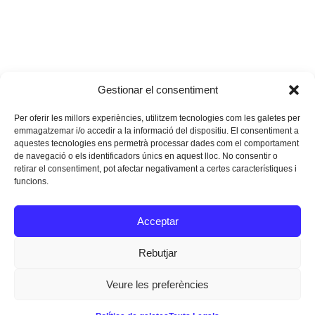
Gestionar el consentiment
Per oferir les millors experiències, utilitzem tecnologies com les galetes per
emmagatzemar i/o accedir a la informació del dispositiu. El consentiment a
aquestes tecnologies ens permetrà processar dades com el comportament
de navegació o els identificadors únics en aquest lloc. No consentir o
retirar el consentiment, pot afectar negativament a certes característiques i
funcions.
Instagram
Facebook
Twitter
Acceptar
Texts Legals
Rebutjar
Veure les preferències
Dissenyat a
Ideograma