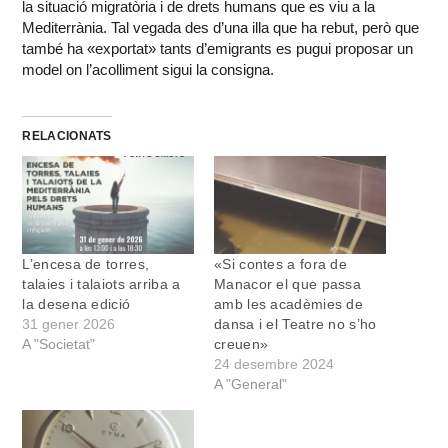
la situació migratòria i de drets humans que es viu a la
Mediterrània. Tal vegada des d’una illa que ha rebut, però que
també ha «exportat» tants d’emigrants es pugui proposar un
model on l’acolliment sigui la consigna.
RELACIONATS
L’encesa de torres,
«Si contes a fora de
talaies i talaiots arriba a
Manacor el que passa
la desena edició
amb les acadèmies de
31 gener 2026
dansa i el Teatre no s’ho
A "Societat"
creuen»
24 desembre 2024
A "General"