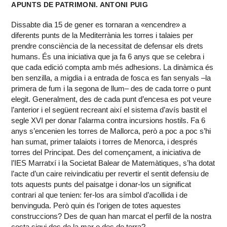
APUNTS DE PATRIMONI. ANTONI PUIG
Dissabte dia 15 de gener es tornaran a «encendre» a
diferents punts de la Mediterrània les torres i talaies per
prendre consciència de la necessitat de defensar els drets
humans. És una iniciativa que ja fa 6 anys que se celebra i
que cada edició compta amb més adhesions. La dinàmica és
ben senzilla, a migdia i a entrada de fosca es fan senyals –la
primera de fum i la segona de llum– des de cada torre o punt
elegit. Generalment, des de cada punt d’encesa es pot veure
l’anterior i el següent recreant així el sistema d’avís bastit el
segle XVI per donar l’alarma contra incursions hostils. Fa 6
anys s’encenien les torres de Mallorca, però a poc a poc s’hi
han sumat, primer talaiots i torres de Menorca, i després
torres del Principat. Des del començament, a iniciativa de
l’IES Marratxí i la Societat Balear de Matemàtiques, s’ha dotat
l’acte d’un caire reivindicatiu per revertir el sentit defensiu de
tots aquests punts del paisatge i donar-los un significat
contrari al que tenien: fer-los ara símbol d’acollida i de
benvinguda. Però quin és l’origen de totes aquestes
construccions? Des de quan han marcat el perfil de la nostra
costa sigui des de la mar o des de terra?