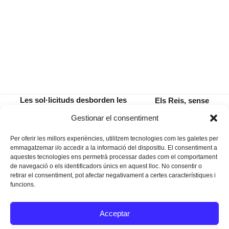
Les sol·licituds desborden les
Els Reis, sense
previsions de la subvenció per a
mascareta i
previous
next
Gestionar el consentiment
la rehabilitació de façanes
sense caramels
post:
post:
Per oferir les millors experiències, utilitzem tecnologies com les galetes per
emmagatzemar i/o accedir a la informació del dispositiu. El consentiment a
aquestes tecnologies ens permetrà processar dades com el comportament
de navegació o els identificadors únics en aquest lloc. No consentir o
retirar el consentiment, pot afectar negativament a certes característiques i
funcions.
Instagram
Facebook
Twitter
Acceptar
Texts Legals