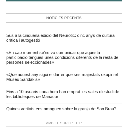
NOTÍCIES RECENTS
Sus a la cinquena edició del Neuròtic: cinc anys de cultura
crítica i autogestió
«En cap moment se’ns va comunicar que aquesta
participació tengués unes condicions diferents de la resta de
persones seleccionades»
«Que aquest any sigui el darrer que ses majestats okupin el
Museu Saridakis»
Fins a 10 usuaris cada hora han emprat les sales d’estudi de
les biblioteques de Manacor
Quines veritats ens amaguen sobre la granja de Son Brau?
AMB EL SUPORT DE: