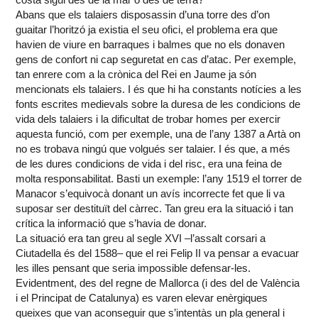
Abans que els talaiers disposassin d’una torre des d’on
guaitar l’horitzó ja existia el seu ofici, el problema era que
havien de viure en barraques i balmes que no els donaven
gens de confort ni cap seguretat en cas d’atac. Per exemple,
tan enrere com a la crònica del Rei en Jaume ja són
mencionats els talaiers. I és que hi ha constants notícies a les
fonts escrites medievals sobre la duresa de les condicions de
vida dels talaiers i la dificultat de trobar homes per exercir
aquesta funció, com per exemple, una de l’any 1387 a Artà on
no es trobava ningú que volgués ser talaier. I és que, a més
de les dures condicions de vida i del risc, era una feina de
molta responsabilitat. Basti un exemple: l’any 1519 el torrer de
Manacor s’equivocà donant un avís incorrecte fet que li va
suposar ser destituït del càrrec. Tan greu era la situació i tan
crítica la informació que s’havia de donar.
La situació era tan greu al segle XVI –l’assalt corsari a
Ciutadella és del 1588– que el rei Felip II va pensar a evacuar
les illes pensant que seria impossible defensar-les.
Evidentment, des del regne de Mallorca (i des del de València
i el Principat de Catalunya) es varen elevar enèrgiques
queixes que van aconseguir que s’intentàs un pla general i