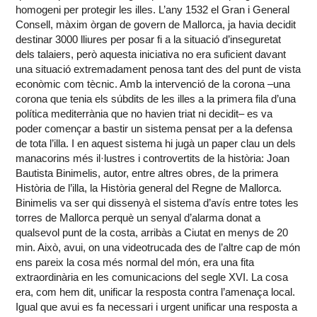
homogeni per protegir les illes. L’any 1532 el Gran i General
Consell, màxim òrgan de govern de Mallorca, ja havia decidit
destinar 3000 lliures per posar fi a la situació d’inseguretat
dels talaiers, però aquesta iniciativa no era suficient davant
una situació extremadament penosa tant des del punt de vista
econòmic com tècnic. Amb la intervenció de la corona –una
corona que tenia els súbdits de les illes a la primera fila d’una
política mediterrània que no havien triat ni decidit– es va
poder començar a bastir un sistema pensat per a la defensa
de tota l’illa. I en aquest sistema hi jugà un paper clau un dels
manacorins més il·lustres i controvertits de la història: Joan
Bautista Binimelis, autor, entre altres obres, de la primera
Història de l’illa, la Història general del Regne de Mallorca.
Binimelis va ser qui dissenyà el sistema d’avís entre totes les
torres de Mallorca perquè un senyal d’alarma donat a
qualsevol punt de la costa, arribàs a Ciutat en menys de 20
min. Això, avui, on una videotrucada des de l’altre cap de món
ens pareix la cosa més normal del món, era una fita
extraordinària en les comunicacions del segle XVI. La cosa
era, com hem dit, unificar la resposta contra l’amenaça local.
Igual que avui es fa necessari i urgent unificar una resposta a