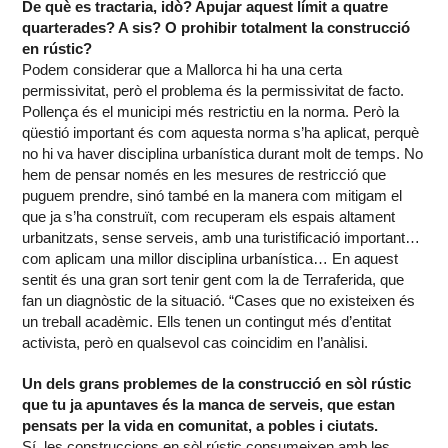
De què es tractaria, idò? Apujar aquest límit a quatre
quarterades? A sis? O prohibir totalment la construcció
en rústic?
Podem considerar que a Mallorca hi ha una certa
permissivitat, però el problema és la permissivitat de facto.
Pollença és el municipi més restrictiu en la norma. Però la
qüestió important és com aquesta norma s’ha aplicat, perquè
no hi va haver disciplina urbanística durant molt de temps. No
hem de pensar només en les mesures de restricció que
puguem prendre, sinó també en la manera com mitigam el
que ja s’ha construït, com recuperam els espais altament
urbanitzats, sense serveis, amb una turistificació important…
com aplicam una millor disciplina urbanística… En aquest
sentit és una gran sort tenir gent com la de Terraferida, que
fan un diagnòstic de la situació. “Cases que no existeixen és
un treball acadèmic. Ells tenen un contingut més d’entitat
activista, però en qualsevol cas coincidim en l’anàlisi.
Un dels grans problemes de la construcció en sòl rústic
que tu ja apuntaves és la manca de serveis, que estan
pensats per la vida en comunitat, a pobles i ciutats.
Sí, les construccions en sòl rústic consumeixen amb les