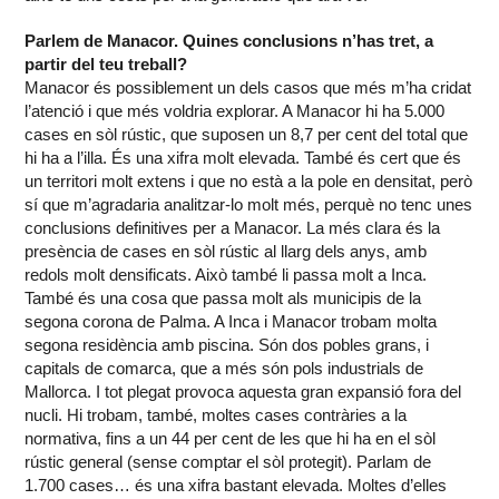
Parlem de Manacor. Quines conclusions n’has tret, a
partir del teu treball?
Manacor és possiblement un dels casos que més m’ha cridat
l’atenció i que més voldria explorar. A Manacor hi ha 5.000
cases en sòl rústic, que suposen un 8,7 per cent del total que
hi ha a l’illa. És una xifra molt elevada. També és cert que és
un territori molt extens i que no està a la pole en densitat, però
sí que m’agradaria analitzar-lo molt més, perquè no tenc unes
conclusions definitives per a Manacor. La més clara és la
presència de cases en sòl rústic al llarg dels anys, amb
redols molt densificats. Això també li passa molt a Inca.
També és una cosa que passa molt als municipis de la
segona corona de Palma. A Inca i Manacor trobam molta
segona residència amb piscina. Són dos pobles grans, i
capitals de comarca, que a més són pols industrials de
Mallorca. I tot plegat provoca aquesta gran expansió fora del
nucli. Hi trobam, també, moltes cases contràries a la
normativa, fins a un 44 per cent de les que hi ha en el sòl
rústic general (sense comptar el sòl protegit). Parlam de
1.700 cases… és una xifra bastant elevada. Moltes d’elles