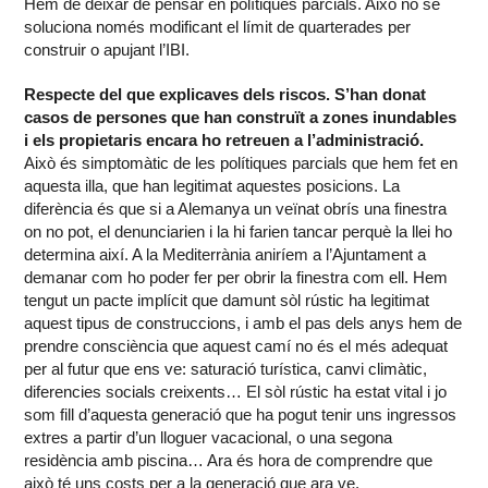
Hem de deixar de pensar en polítiques parcials. Això no se
soluciona només modificant el límit de quarterades per
construir o apujant l’IBI.
Respecte del que explicaves dels riscos. S’han donat
casos de persones que han construït a zones inundables
i els propietaris encara ho retreuen a l’administració.
Això és simptomàtic de les polítiques parcials que hem fet en
aquesta illa, que han legitimat aquestes posicions. La
diferència és que si a Alemanya un veïnat obrís una finestra
on no pot, el denunciarien i la hi farien tancar perquè la llei ho
determina així. A la Mediterrània aniríem a l’Ajuntament a
demanar com ho poder fer per obrir la finestra com ell. Hem
tengut un pacte implícit que damunt sòl rústic ha legitimat
aquest tipus de construccions, i amb el pas dels anys hem de
prendre consciència que aquest camí no és el més adequat
per al futur que ens ve: saturació turística, canvi climàtic,
diferencies socials creixents… El sòl rústic ha estat vital i jo
som fill d’aquesta generació que ha pogut tenir uns ingressos
extres a partir d’un lloguer vacacional, o una segona
residència amb piscina… Ara és hora de comprendre que
això té uns costs per a la generació que ara ve.