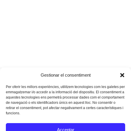
Anam a
Sonen campanes d’obertura al
Gestionar el consentiment
previous
next
pescar?
Xarop
post:
post:
Per oferir les millors experiències, utilitzem tecnologies com les galetes per
emmagatzemar i/o accedir a la informació del dispositiu. El consentiment a
aquestes tecnologies ens permetrà processar dades com el comportament
de navegació o els identificadors únics en aquest lloc. No consentir o
retirar el consentiment, pot afectar negativament a certes característiques i
funcions.
Instagram
Facebook
Twitter
Acceptar
Texts Legals