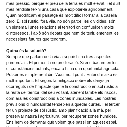
més pressió, perquè el preu de la terra és molt elevat, i et surt
més rendible fer-hi una casa que explotar-la agrícolament.
Quan modificam el paisatge és molt difícil tornar a la casella
zero. El sòl rústic, fora vila, no són parcel·les dividides, són
un sistema i unes relacions al territori on conflueixen molts
d’interessos. I això són debats que hem de tenir, entenent les
necessitats futures que tendrem.
Quina és la solució?
Sempre que parlam de la via a seguir hi ha tres aspectes
primordials. El primer, la no proliferació. Si ens basam en les
circumstàncies actuals, encara hi ha una oportunitat agrícola.
Potser és simplement dir: “Aquí no. I punt”. Entendre això és
molt important. El segon: la mitigació sobre els danys ja
ocorreguts i de l’impacte que té la construcció en sòl rústic a
la resta del territori del seu voltant, atenent també els riscos,
com ara les construccions a zones inundables. Les nostres
previsions d’inundabilitat tendeixen a quedar curtes. I el tercer,
fer un projecte de sòl rústic, amb planificació a la mà, per
preservar natura i agricultura, per recuperar zones humides.
Ens hem de demanar què volem que passi en aquest espai.