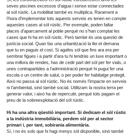
seves piscines excessos d’aigua i sense estar connectades
al sòl rústic. La mobilitat també es multiplica. Rarament a
l’hora d’implementar tots aquests serveis es tenen en compte
aquestes cases al sòl rústic. Per exemple, poden faltar
places d’aparcament al poble perquè no s’han comptat les
cases que hi ha en sòl rústic. Però també és una questió de
justícia social. Quan fas una urbanització la llei et demana
que tu en paguis el cost. Si agafes sòl que fins ara era per
sembrar figues i a partir d’ara tu hi tendràs un luxe important o
una millora de rendes, has de cedir part del sòl per fer vials, o
unes contrapartides a l’administració perquè hi pugui fer una
escola o un centre de salut, o per poder fer habitatge protegit.
Això no passa al sòl rústic. No és només l’impacte en serveis
ni l’ambiental, sinó també social. Utilitzam la nostra terra per
generar valor, i això ha de repercutir, perquè tots pagam el
preu de la sobreexplotació del sòl rústic.
Hi ha una altra qüestió important. Si dedicam el sòl rústic
a la indústria immobiliària, perdem sòl per al sector
primari i, per tant, sobirania alimentària.
Sí, i no és sols que hi hagi menys sòl disponible, sinó també