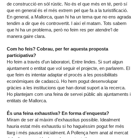
de construcció en sòl rústic. No és el que més en té, però sí
que en general és el més extrem pel que fa a la turistificació.
En general, a Mallorca, quan hi ha un tema que no ens agrada
tendim a dir que és controvertit. I així el matam. Tots sabem
que hi ha un problema, però no feim res per atendre’l de
manera gaire clara.
Com ho feis? Cobrau, per fer aquesta proposta
participativa?
Ho feim a través d’un laboratori, Entre lindes. Si surt algun
ajuntament o entitat que vol seguir el projecte, en parlarem. El
que feim és intentar adaptar el procés a les possibilitats
econòmiques de cadascú. Ho hem pogut desenvolupar
gràcies a les institucions que han donat suport a la recerca.
Ho plantejam com una feina de servei públic als ajuntaments i
entitats de Mallorca.
És una feina exhaustiva? En forma d’enquesta?
Miram de ser al màxim d’exhaustius possible. Idealment
hauria estat més exhaustiu si ho haguéssim pogut fer més
llarg i més pausat inicialment. A Pollença hem anat al mercat