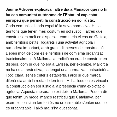
Jaume Adrover explicava l’altre dia a Manacor que no hi
ha cap comunitat autònoma de l’Estat, ni cap estat
europeu que permeti la construcció en sòl rústic.
Cada comunitat i cada espai té la seva normativa. Hi ha
territoris que tenen més costum en sòl rústic. I altres que
construeixen molt en dispers… com seria el cas de Galícia,
amb territoris petits, llogarets i una activitat agrícola i
ramadera important, amb grans dispersos de construcció.
Depèn molt de com és el territori i de com s’ha organitzat
tradicionalment. A Mallorca la tradició no era de construir en
dispers, com sí que ho era a Eivissa, per exemple. Mallorca
no ha estat restrictiva, ha tengut una normativa contradictòria
i poc clara, sense criteris establerts, i això sí que marca
diferència amb la resta de territoris. Hi ha llocs on es vincula
la construcció en sòl rústic a la presència d’una explotació
agrícola. Aquesta mesura no existeix a Mallorca. Podem dir
que tenim un model manco restrictiu que Catalunya, per
exemple, on si un territori és no urbanitzable s’entén que no
és urbanitzable. I això mai s’ha qüestionat.