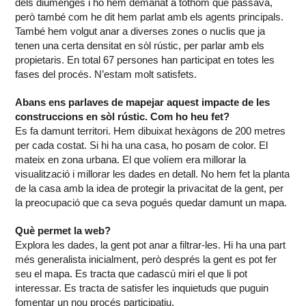
dels diumenges i ho hem demanat a tothom que passava,
però també com he dit hem parlat amb els agents principals.
També hem volgut anar a diverses zones o nuclis que ja
tenen una certa densitat en sòl rústic, per parlar amb els
propietaris. En total 67 persones han participat en totes les
fases del procés. N’estam molt satisfets.
Abans ens parlaves de mapejar aquest impacte de les
construccions en sòl rústic. Com ho heu fet?
Es fa damunt territori. Hem dibuixat hexàgons de 200 metres
per cada costat. Si hi ha una casa, ho posam de color. El
mateix en zona urbana. El que volíem era millorar la
visualització i millorar les dades en detall. No hem fet la planta
de la casa amb la idea de protegir la privacitat de la gent, per
la preocupació que ca seva pogués quedar damunt un mapa.
Què permet la web?
Explora les dades, la gent pot anar a filtrar-les. Hi ha una part
més generalista inicialment, però després la gent es pot fer
seu el mapa. Es tracta que cadascú miri el que li pot
interessar. Es tracta de satisfer les inquietuds que puguin
fomentar un nou procés participatiu.