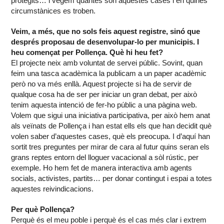
protegits… i vegem quantes són aquestes cases i en quines
circumstànices es troben.
Veim, a més, que no sols feis aquest registre, sinó que
després proposau de desenvolupar-lo per municipis. I
heu començat per Pollença. Què hi heu fet?
El projecte neix amb voluntat de servei públic. Sovint, quan
feim una tasca acadèmica la publicam a un paper acadèmic
però no va més enllà. Aquest projecte si ha de servir de
qualque cosa ha de ser per iniciar un gran debat, per això
tenim aquesta intenció de fer-ho públic a una pàgina web.
Volem que sigui una iniciativa participativa, per això hem anat
als veïnats de Pollença i han estat ells els que han decidit què
volen saber d’aquestes cases, què els preocupa. I d’aquí han
sortit tres preguntes per mirar de cara al futur quins seran els
grans reptes entorn del lloguer vacacional a sòl rústic, per
exemple. Ho hem fet de manera interactiva amb agents
socials, activistes, partits… per donar contingut i espai a totes
aquestes reivindicacions.
Per què Pollença?
Perquè és el meu poble i perquè és el cas més clar i extrem