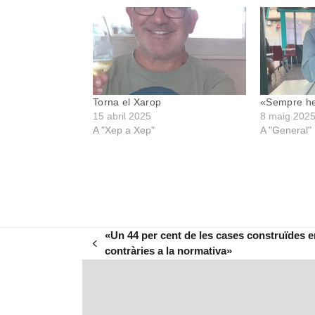
Torna el Xarop
«Sempre he
15 abril 2025
8 maig 202
A "Xep a Xep"
A "General"
«Un 44 per cent de les cases construïdes e
previous
contràries a la normativa»
post: