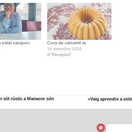
 estat xaroper»
Coca de camamil·la
5
14 setembre 2024
A "Receptes"
n sòl rústic a Manacor són
«Vaig aprendre a esti
next
post: