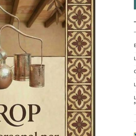
E
L
C
L
L
r