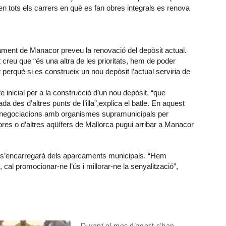
n tots els carrers en què es fan obres integrals es renova
ntament de Manacor preveu la renovació del depòsit actual.
creu que “és una altra de les prioritats, hem de poder
at perquè si es construeix un nou depòsit l’actual serviria de
e inicial per a la construcció d’un nou depòsit, “que
des d’altres punts de l’illa”,explica el batle. En aquest
es negociacions amb organismes supramunicipals per
dores o d’altres aqüífers de Mallorca pugui arribar a Manacor
M s’encarregarà dels aparcaments municipals. “Hem
s, cal promocionar-ne l’ús i millorar-ne la senyalització”,
Durant el mes d’agost s’han