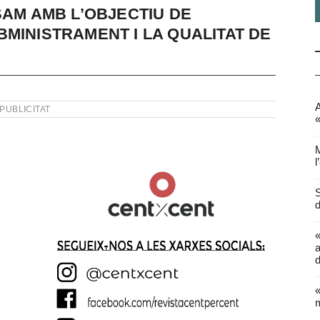
SAM AMB L’OBJECTIU DE
MINISTRAMENT I LA QUALITAT DE
A
PUBLICITAT
«
M
l
S
d
a
d
«
m