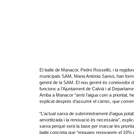
El batle de Manacor, Pedro Rosselló, i la regido
municipals SAM, Maria Antònia Sansó, han form
gerent de la SAM. El nou gerent és coneixedor de
funcions a l’Ajuntament de Calvià i al Departamen
Arriba a Manacor “amb l’aigua com a prioritat, hem
explicat després d’assumir el càrrec, que començ
“L’actual xarxa de subministrament d’aigua pot
amortitzada i la renovació és necessària”, explic
xarxa perquè serà la base per marcar les prioritat
batle concreta que “enguany renovarem el 10% de