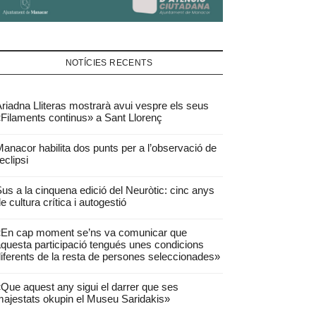
NOTÍCIES RECENTS
riadna Lliteras mostrarà avui vespre els seus
Filaments continus» a Sant Llorenç
anacor habilita dos punts per a l’observació de
’eclipsi
us a la cinquena edició del Neuròtic: cinc anys
e cultura crítica i autogestió
«En cap moment se’ns va comunicar que
questa participació tengués unes condicions
iferents de la resta de persones seleccionades»
Que aquest any sigui el darrer que ses
ajestats okupin el Museu Saridakis»