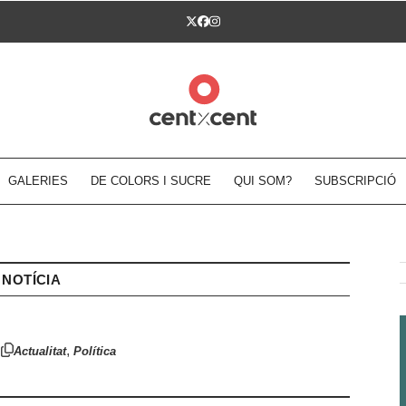
Twitter
Facebook
Instagram
GALERIES
DE COLORS I SUCRE
QUI SOM?
SUBSCRIPCIÓ
NOTÍCIA
,
Actualitat
Política