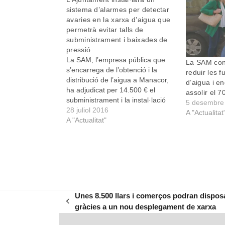
sistema d’alarmes per detectar
avaries en la xarxa d’aigua que
permetrà evitar talls de
subministrament i baixades de
pressió
La SAM, l’empresa pública que
La SAM cont
s’encarrega de l’obtenció i la
reduir les f
distribució de l’aigua a Manacor,
d’aigua i e
ha adjudicat per 14.500 € el
assolir el 7
subministrament i la instal·lació
5 desembre
d’un sistema d’alarmes pel servei
28 juliol 2016
A "Actualitat
d’abastiment d’aigua del nucli de
A "Actualitat"
Manacor. Aquesta nova tecnologia
permetrà monitorar l’activitat de
les bombes extractores d’aigua i
detectar incidències…
Unes 8.500 llars i comerços podran disposa
previous
gràcies a un nou desplegament de xarxa
post: