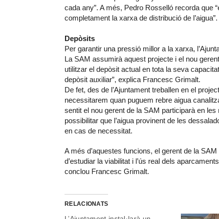
cada any”. A més, Pedro Rosselló recorda que “e
completament la xarxa de distribució de l’aigua”.
Depòsits
Per garantir una pressió millor a la xarxa, l’Aju
La SAM assumirà aquest projecte i el nou gerent 
utilitzar el depòsit actual en tota la seva capacit
depòsit auxiliar”, explica Francesc Grimalt.
De fet, des de l’Ajuntament treballen en el project
necessitarem quan puguem rebre aigua canalitzada 
sentit el nou gerent de la SAM participarà en l
possibilitar que l’aigua provinent de les dessala
en cas de necessitat.
A més d’aquestes funcions, el gerent de la SA
d’estudiar la viabilitat i l’ús real dels aparcament
conclou Francesc Grimalt.
RELACIONATS
L’Ajuntament instal·larà un