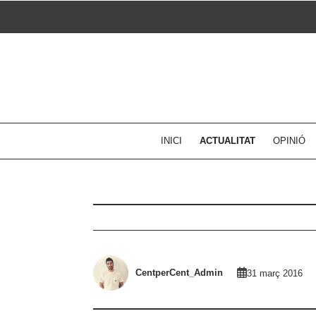
Skip
to
content
INICI
ACTUALITAT
OPINIÓ
CentperCent_Admin
31 març 2016