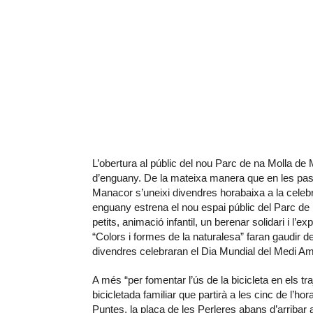
L’obertura al públic del nou Parc de na Molla de 
d’enguany. De la mateixa manera que en les pas
Manacor s’uneixi divendres horabaixa a la celeb
enguany estrena el nou espai públic del Parc de 
petits, animació infantil, un berenar solidari i l’
“Colors i formes de la naturalesa” faran gaudir d
divendres celebraran el Dia Mundial del Medi A
A més “per fomentar l’ús de la bicicleta en els t
bicicletada familiar que partirà a les cinc de l’h
Puntes, la plaça de les Perleres abans d’arribar a