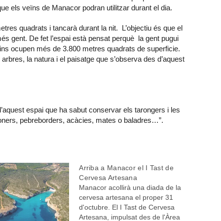
ue els veïns de Manacor podran utilitzar durant el dia.
res quadrats i tancarà durant la nit. L’objectiu és que el
 més gent. De fet l’espai està pensat perquè la gent pugui
mins ocupen més de 3.800 metres quadrats de superficie.
 arbres, la natura i el paisatge que s’observa des d’aquest
 d’aquest espai que ha sabut conservar els tarongers i les
edoners, pebreborders, acàcies, mates o baladres…”.
Arriba a Manacor el I Tast de
Cervesa Artesana
Manacor acollirà una diada de la
cervesa artesana el proper 31
d'octubre. El I Tast de Cervesa
Artesana, impulsat des de l'Àrea