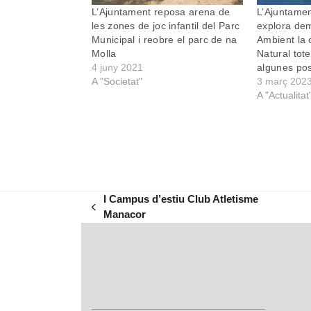
L’Ajuntament reposa arena de
L’Ajuntame
les zones de joc infantil del Parc
explora de
Municipal i reobre el parc de na
Ambient la 
Molla
Natural tote
4 juny 2021
algunes po
A "Societat"
3 març 202
A "Actualitat
I Campus d’estiu Club Atletisme
previous
next
Manacor
post:
post