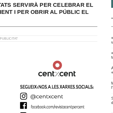
ITATS SERVIRÀ PER CELEBRAR EL
ENT I PER OBRIR AL PÚBLIC EL
«
PUBLICITAT
u
«
t
A
«
M
l
S
d