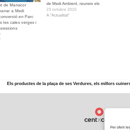
de Medi Ambient, reuneix els
nt de Manacor
principals productors mallorquins
23 octubre 2015
manar a Medi
d'aquest producte, que
A "Actualitat"
conversió en Parc
actualment es troba en auge. Hi
s les cales verges i
participen les cerveses Forastera,
ssessions
Tramuntana, des Pla, Sullerica,
3
Cas Cerveser i…
"
Els productes de la plaça de ses Verdures, els millors cuine
:
Per oferir le