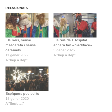
RELACIONATS
Els Reis, sense
Els reis de l’Hospital
mascareta i sense
encara fan «blackface»
caramels
9 gener 2025
11 gener 2022
A "Xep a Xep"
A "Xep a Xep"
Espíquers poc polits
15 gener 2020
A "Societat"