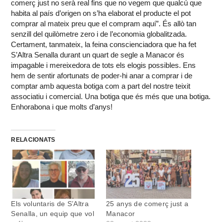
comerç just no serà real fins que no vegem que qualcú que
habita al país d’origen on s’ha elaborat el producte el pot
comprar al mateix preu que el compram aquí”. És allò tan
senzill del quilòmetre zero i de l’economia globalitzada.
Certament, tanmateix, la feina conscienciadora que ha fet
S’Altra Senalla durant un quart de segle a Manacor és
impagable i mereixedora de tots els elogis possibles. Ens
hem de sentir afortunats de poder-hi anar a comprar i de
comptar amb aquesta botiga com a part del nostre teixit
associatiu i comercial. Una botiga que és més que una botiga.
Enhorabona i que molts d’anys!
RELACIONATS
Els voluntaris de S’Altra
25 anys de comerç just a
Senalla, un equip que vol
Manacor