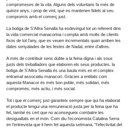
compromeses de la vila. Alguns dels voluntaris fa més de
quinze anys, i prop de vint, que es mantenen fidels al seu
compromís amb el comerç just.
La botiga de S’Altra Senalla ha esdevingut tot un referent dins
la vida comercial manacorina i compta amb molts de clients
fixos de tot l’any, que es veuen incrementats quan arriben les
dates senyalades de les festes de Nadal, entre d’altres.
A més de contribuir sens dubte a la feina digna i als sous
justs dels treballadors que elaboren els seus productes, la
botiga de S’Altra Senalla és una baula més en el complex
entramat associatiu manacorí. Gràcies a entitats com
aquesta Manacor és més bon poble, més solidari, més
compromès, més actiu, i més social.
Tot i que el comerç just garanteix sempre que qui ha elaborat
el producte tengui una remuneració justa per la feina que ha
fet, també és cert que no aconsegueix combatre les
desigualtats en el món. Com diu l’economista Catalina Serra
en l’entrevista que li hem fet aquesta setmana, “l’efectivitat del