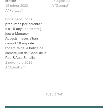
créixer
23 agost 2022
18 febrer 2022
A "General"
A "Portada"
Bona gent i bons
productes per celebrar
els 18 anys de comerç
just a Manacor
Aquests mesos s'han
complit 18 anys de
l'obertura de la botiga de
comerç just del Casal de la
Pau-S'Altra Senalla, i
l'associació ho va celebrar
2 novembre 2015
amb un sopar el passat
A "Actualitat"
dissabte 24. El Casal de la
Pau és una associació
manacorina arrelada al
nostre poble des de fa
més de…
PUBLICITAT