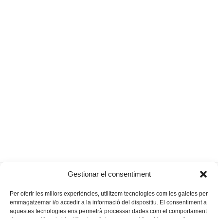
Orellanes de la
Les primeres carreres de
Gestionar el consentiment
previous
next
padrina Parra
cavalls (II)
post:
post:
Per oferir les millors experiències, utilitzem tecnologies com les galetes per
emmagatzemar i/o accedir a la informació del dispositiu. El consentiment a
aquestes tecnologies ens permetrà processar dades com el comportament