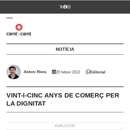
Skip
Twitter
Facebook
Instagram
to
content
Open
Close
mobile
mobile
menu
menu
NOTÍCIA
Antoni Riera
20 febrer 2022
Editorial
VINT-I-CINC ANYS DE COMERÇ PER
LA DIGNITAT
PUBLICITAT