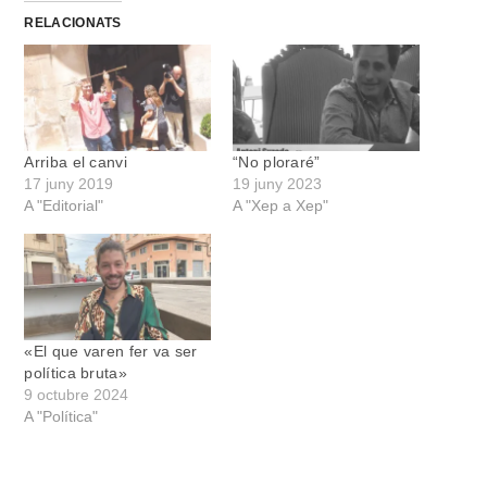
RELACIONATS
Arriba el canvi
“No ploraré”
17 juny 2019
19 juny 2023
A "Editorial"
A "Xep a Xep"
«El que varen fer va ser
política bruta»
9 octubre 2024
A "Política"