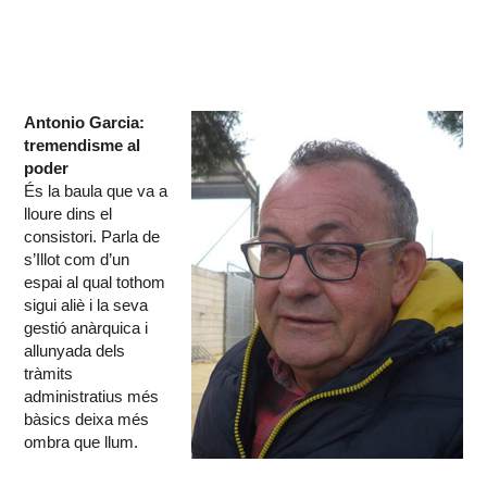
Antonio Garcia:
tremendisme al
poder
És la baula que va a
lloure dins el
consistori. Parla de
s’Illot com d’un
espai al qual tothom
sigui aliè i la seva
gestió anàrquica i
allunyada dels
tràmits
administratius més
bàsics deixa més
ombra que llum.