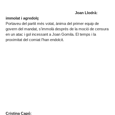
Joan Llodrà:
immolat i agredolç
Portaveu del partit més votat, ànima del primer equip de
govern del mandat, s’immolà després de la moció de censura
en un atac i gol incessant a Joan Gomila. El temps i la
proximitat del comiat l’han endolcit.
C
ristina Capó: