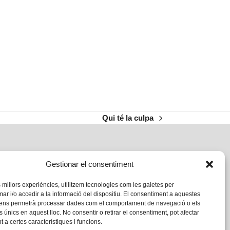
Qui té la culpa
next
post:
Gestionar el consentiment
s millors experiències, utilitzem tecnologies com les galetes per
 i/o accedir a la informació del dispositiu. El consentiment a aquestes
 ens permetrà processar dades com el comportament de navegació o els
s únics en aquest lloc. No consentir o retirar el consentiment, pot afectar
 a certes característiques i funcions.