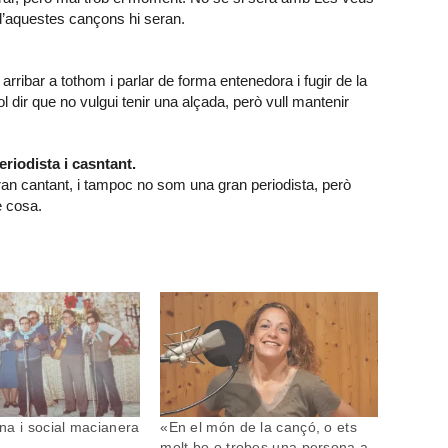
 d’aquestes cançons hi seran.
 arribar a tothom i parlar de forma entenedora i fugir de la
ol dir que no vulgui tenir una alçada, però vull mantenir
riodista i casntant.
ran cantant, i tampoc no som una gran periodista, però
e cosa.
a i social macianera
«En el món de la cançó, o ets
molt bo o trobes una persona a