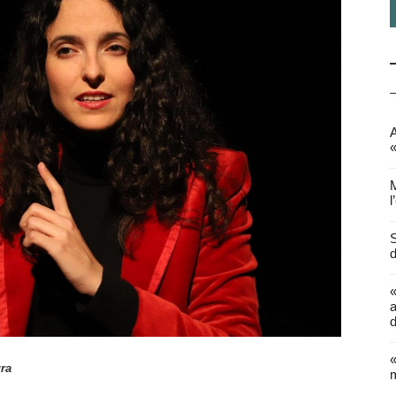
A
«
M
l
S
d
a
d
«
ura
m