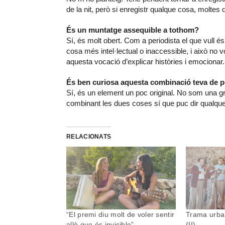
de la nit, però si enregistr qualque cosa, moltes
És un muntatge assequible a tothom?
Sí, és molt obert. Com a periodista el que vull és
cosa més intel·lectual o inaccessible, i això no v
aquesta vocació d’explicar històries i emocionar.
És ben curiosa aquesta combinació teva de pe
Sí, és un element un poc original. No som una g
combinant les dues coses sí que puc dir qualqu
RELACIONATS
“El premi diu molt de voler sentir
Trama urban
allò que és invisible”
(II)