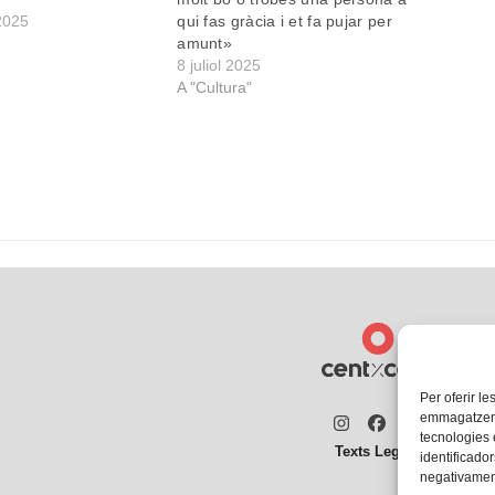
2025
qui fas gràcia i et fa pujar per
amunt»
8 juliol 2025
A "Cultura"
Per oferir le
emmagatzemar
Instagram
Facebook
Twitter
tecnologies
Texts Legals
identificador
negativament