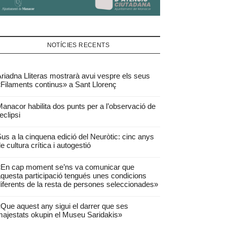
NOTÍCIES RECENTS
riadna Lliteras mostrarà avui vespre els seus
Filaments continus» a Sant Llorenç
anacor habilita dos punts per a l’observació de
’eclipsi
us a la cinquena edició del Neuròtic: cinc anys
e cultura crítica i autogestió
«En cap moment se’ns va comunicar que
questa participació tengués unes condicions
iferents de la resta de persones seleccionades»
Que aquest any sigui el darrer que ses
ajestats okupin el Museu Saridakis»