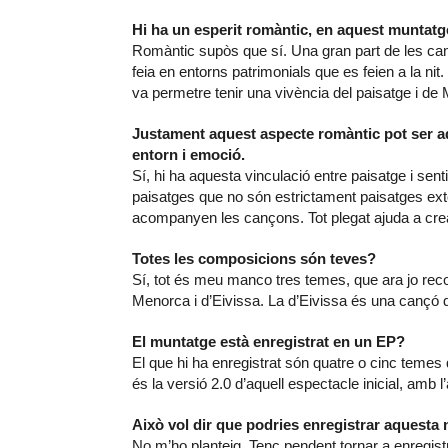
Hi ha un esperit romàntic, en aquest muntat
Romàntic supòs que sí. Una gran part de les ca
feia en entorns patrimonials que es feien a la nit
va permetre tenir una vivència del paisatge i de M
Justament aquest aspecte romàntic pot ser aq
entorn i emoció.
Sí, hi ha aquesta vinculació entre paisatge i sen
paisatges que no són estrictament paisatges ext
acompanyen les cançons. Tot plegat ajuda a cr
Totes les composicions són teves?
Sí, tot és meu manco tres temes, que ara jo rec
Menorca i d’Eivissa. La d’Eivissa és una cançó d
El muntatge està enregistrat en un EP?
El que hi ha enregistrat són quatre o cinc temes
és la versió 2.0 d’aquell espectacle inicial, amb 
Això vol dir que podries enregistrar aquesta
No m’ho planteig. Tenc pendent tornar a enregis