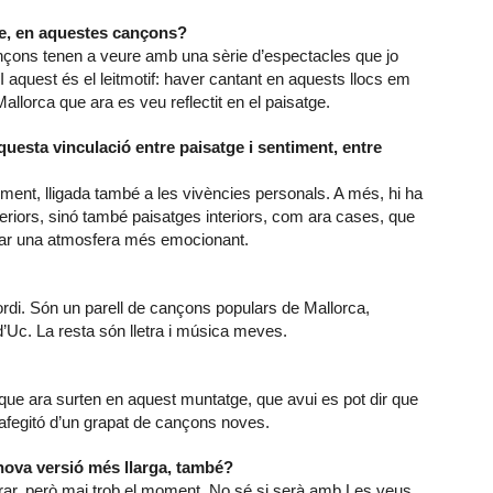
ge, en aquestes cançons?
nçons tenen a veure amb una sèrie d’espectacles que jo
. I aquest és el leitmotif: haver cantant en aquests llocs em
allorca que ara es veu reflectit en el paisatge.
uesta vinculació entre paisatge i sentiment, entre
timent, lligada també a les vivències personals. A més, hi ha
eriors, sinó també paisatges interiors, com ara cases, que
ear una atmosfera més emocionant.
ordi. Són un parell de cançons populars de Mallorca,
’Uc. La resta són lletra i música meves.
 que ara surten en aquest muntatge, que avui es pot dir que
l’afegitó d’un grapat de cançons noves.
 nova versió més llarga, també?
trar, però mai trob el moment. No sé si serà amb Les veus