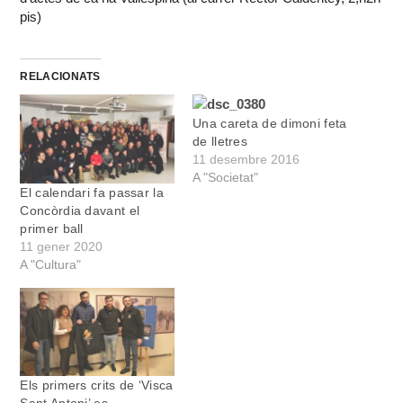
pis)
RELACIONATS
Una careta de dimoni feta
de lletres
11 desembre 2016
A "Societat"
El calendari fa passar la
Concòrdia davant el
primer ball
11 gener 2020
A "Cultura"
Els primers crits de ‘Visca
Sant Antoni’ es