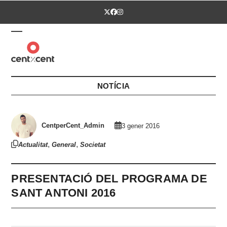
Skip
Twitter
Facebook
Instagram
to
content
Open
Close
mobile
mobile
menu
menu
NOTÍCIA
CentperCent_Admin
3 gener 2016
,
,
Actualitat
General
Societat
PRESENTACIÓ DEL PROGRAMA DE
SANT ANTONI 2016