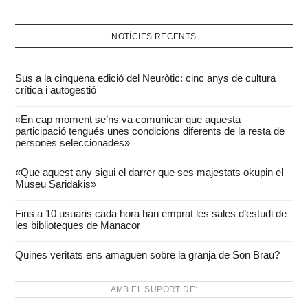
NOTÍCIES RECENTS
Sus a la cinquena edició del Neuròtic: cinc anys de cultura
crítica i autogestió
«En cap moment se’ns va comunicar que aquesta
participació tengués unes condicions diferents de la resta de
persones seleccionades»
«Que aquest any sigui el darrer que ses majestats okupin el
Museu Saridakis»
Fins a 10 usuaris cada hora han emprat les sales d’estudi de
les biblioteques de Manacor
Quines veritats ens amaguen sobre la granja de Son Brau?
AMB EL SUPORT DE: