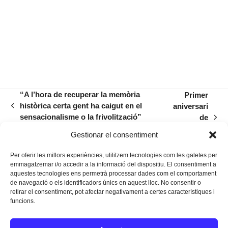
“A l’hora de recuperar la memòria
Primer
històrica certa gent ha caigut en el
aniversari
previous
sensacionalisme o la frivolització”
de
post:
next
Swingsick
post:
Gestionar el consentiment
People
Per oferir les millors experiències, utilitzem tecnologies com les galetes per
emmagatzemar i/o accedir a la informació del dispositiu. El consentiment a
aquestes tecnologies ens permetrà processar dades com el comportament
de navegació o els identificadors únics en aquest lloc. No consentir o
retirar el consentiment, pot afectar negativament a certes característiques i
funcions.
Instagram
Facebook
Twitter