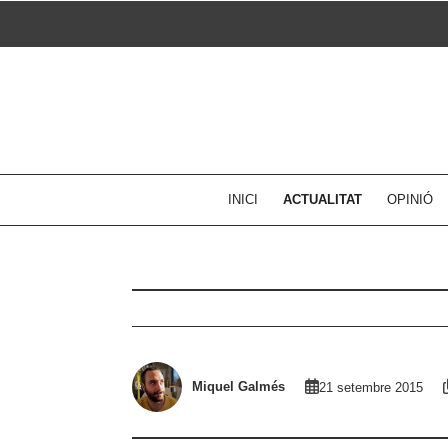
Skip
to
content
INICI
ACTUALITAT
OPINIÓ
Miquel Galmés
21 setembre 2015