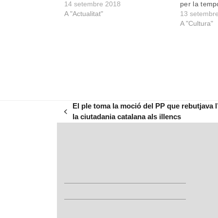
14 setembre 2018
per la tem
A "Actualitat"
13 setembr
A "Cultura"
El ple toma la moció del PP que rebutjava 
previous
la ciutadania catalana als illencs
post: