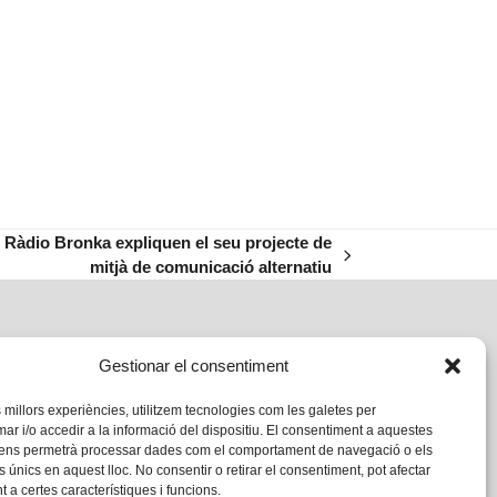
i Ràdio Bronka expliquen el seu projecte de
mitjà de comunicació alternatiu
Gestionar el consentiment
s millors experiències, utilitzem tecnologies com les galetes per
 i/o accedir a la informació del dispositiu. El consentiment a aquestes
 ens permetrà processar dades com el comportament de navegació o els
s únics en aquest lloc. No consentir o retirar el consentiment, pot afectar
 a certes característiques i funcions.