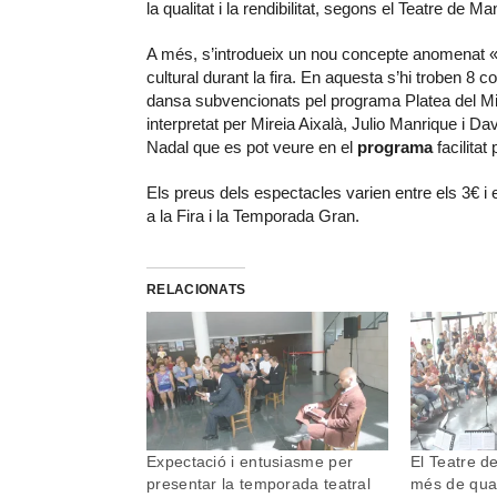
la qualitat i la rendibilitat, segons el Teatre de M
A més, s’introdueix un nou concepte anomenat «T
cultural durant la fira. En aquesta s’hi troben 8 
dansa subvencionats pel programa Platea del Minis
interpretat per Mireia Aixalà, Julio Manrique i D
Nadal que es pot veure en el
programa
facilitat
Els preus dels espectacles varien entre els 3€ 
a la Fira i la Temporada Gran.
RELACIONATS
Expectació i entusiasme per
El Teatre d
presentar la temporada teatral
més de qua