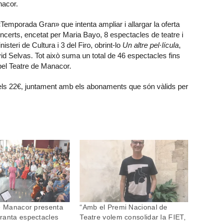
anacor.
emporada Gran» que intenta ampliar i allargar la oferta
concerts, encetat per Maria Bayo, 8 espectacles de teatre i
teri de Cultura i 3 del Firo, obrint-lo
Un altre pel·lícula
,
avid Selvas. Tot això suma un total de 46 espectacles fins
 pel Teatre de Manacor.
i els 22€, juntament amb els abonaments que són vàlids per
e Manacor presenta
“Amb el Premi Nacional de
ranta espectacles
Teatre volem consolidar la FIET,