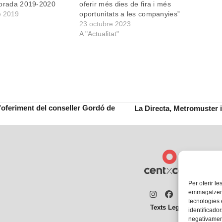
porada 2019-2020
oferir més dies de fira i més
e 2019
oportunitats a les companyies”
23 octubre 2023
A "Actualitat"
l’oferiment del conseller Gordó de
La Directa, Metromuster 
next
post:
Per oferir le
emmagatzemar
Instagram
Facebook
Twitter
tecnologies
Texts Legals
identificador
negativament