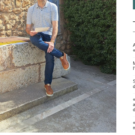
A
«
M
l
S
d
a
d
«
m