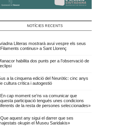
NOTÍCIES RECENTS
riadna Lliteras mostrarà avui vespre els seus
Filaments continus» a Sant Llorenç
anacor habilita dos punts per a l’observació de
’eclipsi
us a la cinquena edició del Neuròtic: cinc anys
e cultura crítica i autogestió
«En cap moment se’ns va comunicar que
questa participació tengués unes condicions
iferents de la resta de persones seleccionades»
Que aquest any sigui el darrer que ses
ajestats okupin el Museu Saridakis»