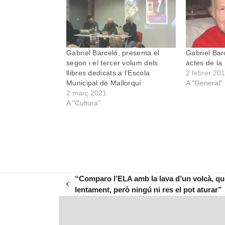
Gabriel Barceló, presenta el
Gabriel Bar
segon i el tercer volum dels
actes de la
llibres dedicats a l’Escola
2 febrer 20
Municipal de Mallorquí
A "General"
2 març 2021
A "Cultura"
“Comparo l’ELA amb la lava d’un volcà, q
previous
lentament, però ningú ni res el pot aturar”
post: