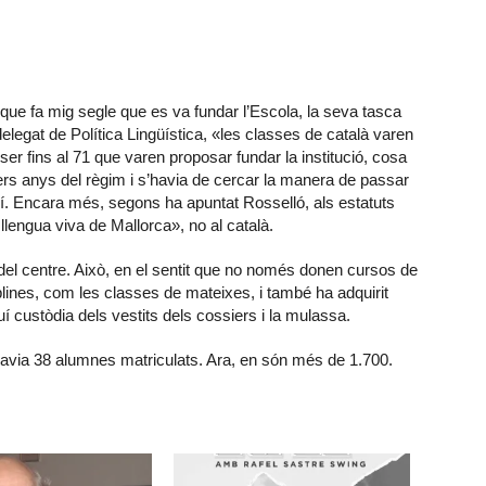
i que fa mig segle que es va fundar l’Escola, la seva tasca
delegat de Política Lingüística, «les classes de català varen
er fins al 71 que varen proposar fundar la institució, cosa
rers anys del règim i s’havia de cercar la manera de passar
uí. Encara més, segons ha apuntat Rosselló, als estatuts
 llengua viva de Mallorca», no al català.
 del centre. Això, en el sentit que no només donen cursos de
plines, com les classes de mateixes, i també ha adquirit
uí custòdia dels vestits dels cossiers i la mulassa.
havia 38 alumnes matriculats. Ara, en són més de 1.700.