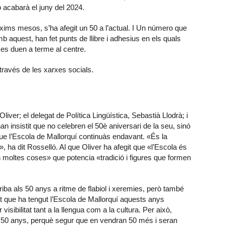
acabarà el juny del 2024.
ròxims mesos, s’ha afegit un 50 a l’actual. I Un número que
amb aquest, han fet punts de llibre i adhesius en els quals
 es duen a terme al centre.
través de les xarxes socials.
iver; el delegat de Política Lingüística, Sebastià Llodrà; i
han insistit que no celebren el 50è aniversari de la seu, sinó
ue l’Escola de Mallorquí continuàs endavant. «És la
 ha dit Rosselló. Al que Oliver ha afegit que «l’Escola és
en moltes coses» que potencia «tradició i figures que formen
riba als 50 anys a ritme de flabiol i xeremies, però també
t que ha tengut l’Escola de Mallorquí aquests anys
isibilitat tant a la llengua com a la cultura. Per això,
 50 anys, perquè segur que en vendran 50 més i seran