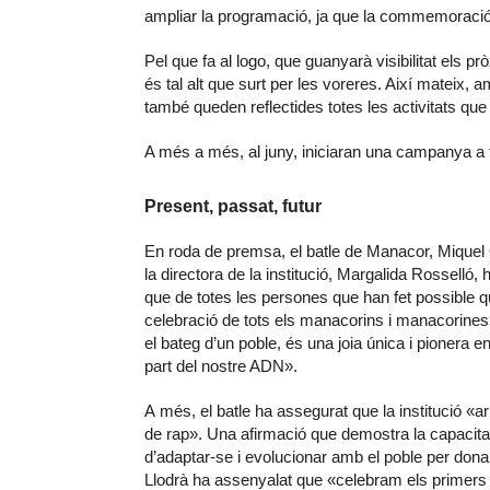
ampliar la programació, ja que la commemoració 
Pel que fa al logo, que guanyarà visibilitat els p
és tal alt que surt per les voreres. Així mateix, 
també queden reflectides totes les activitats que
A més a més, al juny, iniciaran una campanya a 
Present, passat, futur
En roda de premsa, el batle de Manacor, Miquel Ol
la directora de la institució, Margalida Rosselló, 
que de totes les persones que han fet possible q
celebració de tots els manacorins i manacorines»,
el bateg d’un poble, és una joia única i pionera 
part del nostre ADN».
A més, el batle ha assegurat que la institució «ar
de rap». Una afirmació que demostra la capacita
d’adaptar-se i evolucionar amb el poble per donar v
Llodrà ha assenyalat que «celebram els primers