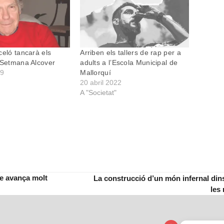
celó tancarà els
Arriben els tallers de rap per a
 Setmana Alcover
adults a l’Escola Municipal de
19
Mallorquí
20 abril 2022
A "Societat"
ue avança molt
La construcció d’un món infernal dins l
next
les
post: