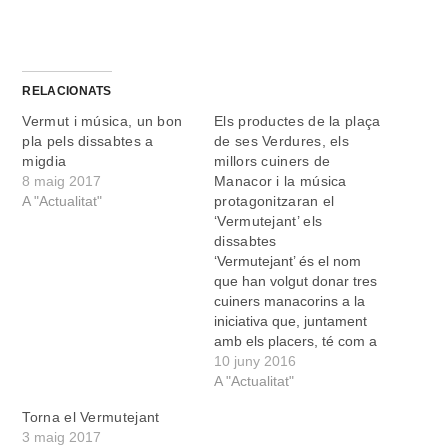
RELACIONATS
Vermut i música, un bon
Els productes de la plaça
pla pels dissabtes a
de ses Verdures, els
migdia
millors cuiners de
8 maig 2017
Manacor i la música
A "Actualitat"
protagonitzaran el
‘Vermutejant’ els
dissabtes
‘Vermutejant’ és el nom
que han volgut donar tres
cuiners manacorins a la
iniciativa que, juntament
amb els placers, té com a
objectiu dinamitzar el
10 juny 2016
mercat municipal de
A "Actualitat"
Manacor, la plaça de ses
Torna el Vermutejant
Verdures. “L’Ajuntament
3 maig 2017
de Manacor ha recollit la