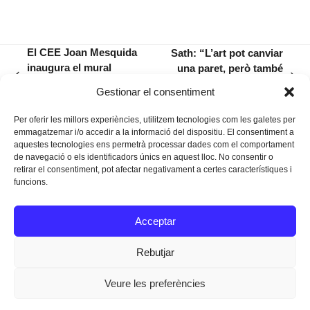
El CEE Joan Mesquida
Sath: “L’art pot canviar
inaugura el mural
una paret, però també
previous
next
‘Deixa volar els teus
ajuda a canviar les
Gestionar el consentiment
post:
post:
somnis’
persones”
Per oferir les millors experiències, utilitzem tecnologies com les galetes per
emmagatzemar i/o accedir a la informació del dispositiu. El consentiment a
aquestes tecnologies ens permetrà processar dades com el comportament
de navegació o els identificadors únics en aquest lloc. No consentir o
retirar el consentiment, pot afectar negativament a certes característiques i
funcions.
Instagram
Facebook
Twitter
Acceptar
Texts Legals
Rebutjar
Veure les preferències
Dissenyat a
Ideograma