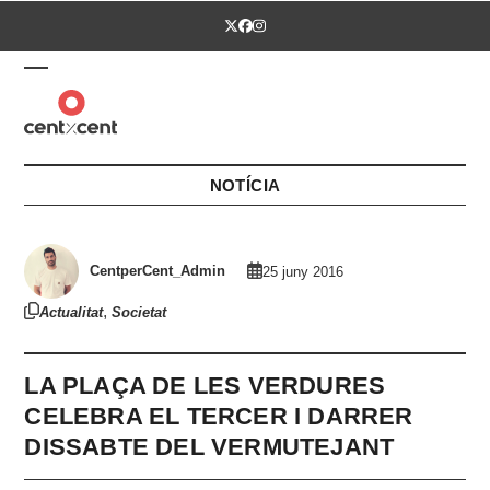
Skip
Twitter
Facebook
Instagram
to
content
Open
Close
mobile
mobile
menu
menu
NOTÍCIA
CentperCent_Admin
25 juny 2016
,
Actualitat
Societat
LA PLAÇA DE LES VERDURES
CELEBRA EL TERCER I DARRER
DISSABTE DEL VERMUTEJANT