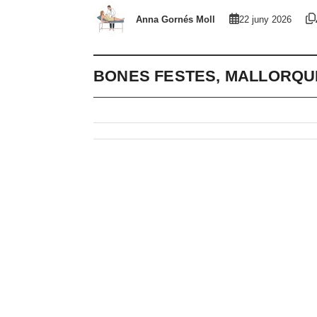
Anna Gornés Moll
22 juny 2026
BONES FESTES, MALLORQU