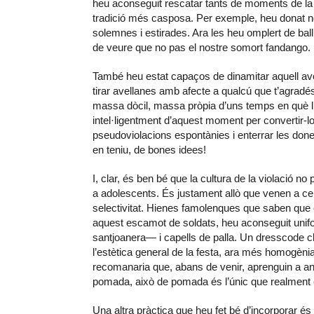
heu aconseguit rescatar tants de moments de la 
tradició més casposa. Per exemple, heu donat no
solemnes i estirades. Ara les heu omplert de bal
de veure que no pas el nostre somort fandango.
També heu estat capaços de dinamitar aquell avo
tirar avellanes amb afecte a qualcú que t’agradé
massa dòcil, massa pròpia d’uns temps en què l’
intel·ligentment d’aquest moment per convertir-l
pseudoviolacions espontànies i enterrar les done
en teniu, de bones idees!
I, clar, és ben bé que la cultura de la violació 
a adolescents. És justament allò que venen a ce
selectivitat. Hienes famolenques que saben que
aquest escamot de soldats, heu aconseguit unif
santjoanera— i capells de palla. Un dresscode cla
l’estètica general de la festa, ara més homogèni
recomanaria que, abans de venir, aprenguin a an
pomada, això de pomada és l’únic que realment el
Una altra pràctica que heu fet bé d’incorporar és ag