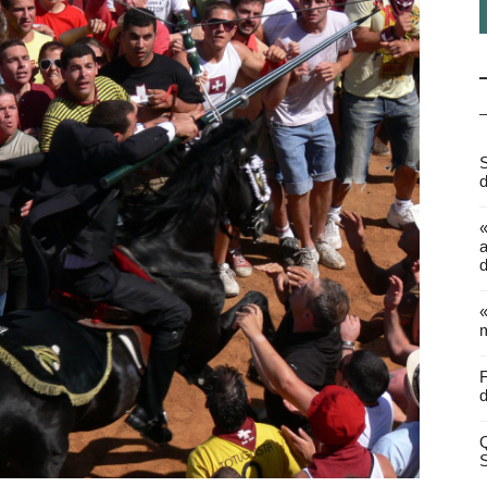
S
d
a
d
«
m
F
d
Q