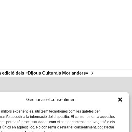
 edició dels «Dijous Culturals Morlanders»
Gestionar el consentiment
s millors experiències, utilitzem tecnologies com les galetes per
 i/o accedir a la informació del dispositiu. El consentiment a aquestes
 ens permetrà processar dades com el comportament de navegació o els
s únics en aquest lloc. No consentir o retirar el consentiment, pot afectar