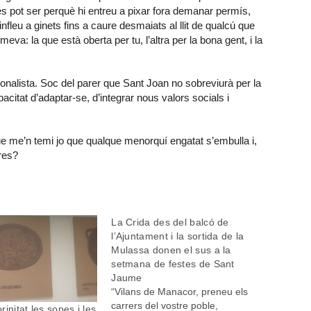
s pot ser perquè hi entreu a pixar fora demanar permís,
nfleu a ginets fins a caure desmaiats al llit de qualcú que
meva: la que està oberta per tu, l’altra per la bona gent, i la
cionalista. Soc del parer que Sant Joan no sobreviurà per la
pacitat d’adaptar-se, d’integrar nous valors socials i
Que me’n temi jo que qualque menorquí engatat s’embulla i,
res?
La Crida des del balcó de
l’Ajuntament i la sortida de la
Mulassa donen el sus a la
setmana de festes de Sant
Jaume
“Vilans de Manacor, preneu els
carrers del vostre poble,
initat les sopes i les