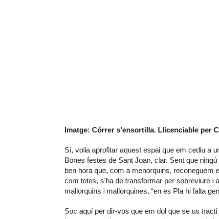
Imatge: Córrer s’ensortilla. Llicenciable pe
Sí, volia aprofitar aquest espai que em cediu a u
Bones festes de Sant Joan, clar. Sent que ningú se
ben hora que, com a menorquins, reconeguem els v
com totes, s’ha de transformar per sobreviure i 
mallorquins i mallorquines, “en es Pla hi falta gen
Soc aquí per dir-vos que em dol que se us tract