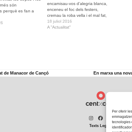
encamisau-vos d’alegria blanca,
omés són
enceneu el foc dels festers,
s perquè es fan a
cremau la roba vella i el mal fat,
incinerau els baleigs que us
18 juliol 2016
26
corquin les bigues d’una vida
A "Actualitat"
plena”. Amb aquestes paraules,
que enguany des del balco de
l'Ajuntament ha pronunciat el
professor…
tat de Manacor de Cançó
En marxa una nova
next
post:
Per oferir le
emmagatzemar
Instagram
Facebook
Twitter
tecnologies
Texts Legals
identificador