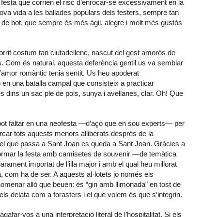
festa que corrien el risc d’enrocar-se excessivament en la
va vida a les ballades populars dels festers, sempre tan
l de bot, que sempre és més àgil, alegre i molt més gustós
rrit costum tan ciutadellenc, nascut del gest amorós de
s. Com és natural, aquesta deferència gentil us va semblar
amor romàntic tenia sentit. Us heu apoderat
o en una batalla campal que consisteix a practicar
s dins un sac ple de pols, sunya i avellanes, clar. Oh! Que
no pot faltar en una neofesta —d’açò que en sou experts— per
rcar tots aquests menors alliberats després de la
 el que passa a Sant Joan es queda a Sant Joan. Gràcies a
ormar la festa amb camisetes de souvenir —de temàtica
rament importat de l’illa major i amb el qual heu millorat
a, com ha de ser. A aquests al·lotets jo només els
omenar allò que beuen: és “gin amb llimonada” en tost de
s delata com a forasters i el que volem és que s’integrin.
afar-vos a una interpretació literal de l’hospitalitat. Si els