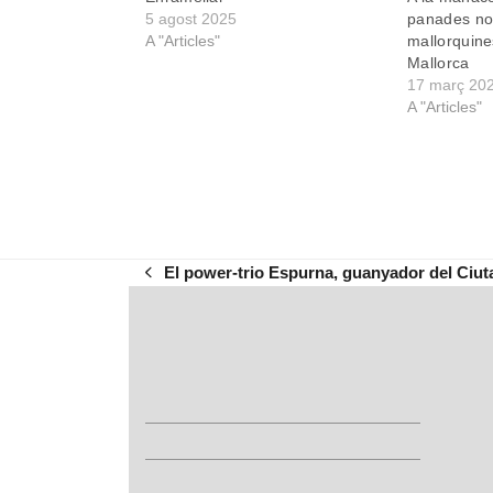
5 agost 2025
panades n
A "Articles"
mallorquine
Mallorca
17 març 20
A "Articles"
El power-trio Espurna, guanyador del Ciu
previous
post: