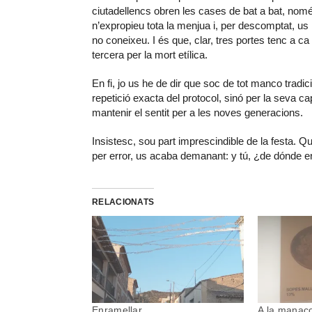
ciutadellencs obren les cases de bat a bat, nomé
n’expropieu tota la menjua i, per descomptat, us i
no coneixeu. I és que, clar, tres portes tenc a ca 
tercera per la mort etílica.
En fi, jo us he de dir que soc de tot manco tradi
repetició exacta del protocol, sinó per la seva ca
mantenir el sentit per a les noves generacions.
Insistesc, sou part imprescindible de la festa. 
per error, us acaba demanant: y tú, ¿de dónde e
RELACIONATS
Enramellar
A la manacor