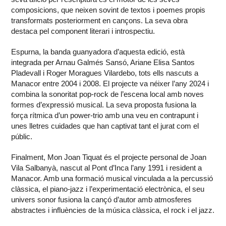
composicions, que neixen sovint de textos i poemes propis
transformats posteriorment en cançons. La seva obra
destaca pel component literari i introspectiu.
Espurna, la banda guanyadora d’aquesta edició, està
integrada per Arnau Galmés Sansó, Ariane Elisa Santos
Pladevall i Roger Moragues Vilardebo, tots ells nascuts a
Manacor entre 2004 i 2008. El projecte va néixer l’any 2024 i
combina la sonoritat pop-rock de l’escena local amb noves
formes d’expressió musical. La seva proposta fusiona la
força rítmica d’un power-trio amb una veu en contrapunt i
unes lletres cuidades que han captivat tant el jurat com el
públic.
Finalment, Mon Joan Tiquat és el projecte personal de Joan
Vila Salbanyà, nascut al Pont d’Inca l’any 1991 i resident a
Manacor. Amb una formació musical vinculada a la percussió
clàssica, el piano-jazz i l’experimentació electrònica, el seu
univers sonor fusiona la cançó d’autor amb atmosferes
abstractes i influències de la música clàssica, el rock i el jazz.