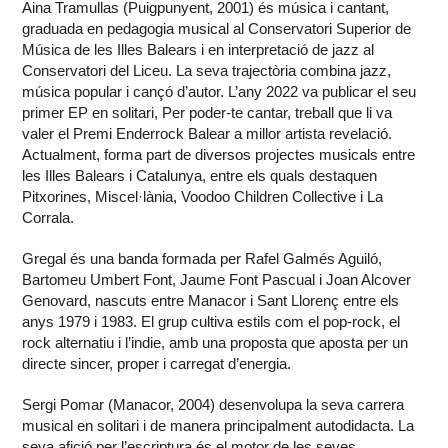
Aina Tramullas (Puigpunyent, 2001) és música i cantant,
graduada en pedagogia musical al Conservatori Superior de
Música de les Illes Balears i en interpretació de jazz al
Conservatori del Liceu. La seva trajectòria combina jazz,
música popular i cançó d’autor. L’any 2022 va publicar el seu
primer EP en solitari, Per poder-te cantar, treball que li va
valer el Premi Enderrock Balear a millor artista revelació.
Actualment, forma part de diversos projectes musicals entre
les Illes Balears i Catalunya, entre els quals destaquen
Pitxorines, Miscel·lània, Voodoo Children Collective i La
Corrala.
Gregal és una banda formada per Rafel Galmés Aguiló,
Bartomeu Umbert Font, Jaume Font Pascual i Joan Alcover
Genovard, nascuts entre Manacor i Sant Llorenç entre els
anys 1979 i 1983. El grup cultiva estils com el pop-rock, el
rock alternatiu i l’indie, amb una proposta que aposta per un
directe sincer, proper i carregat d’energia.
Sergi Pomar (Manacor, 2004) desenvolupa la seva carrera
musical en solitari i de manera principalment autodidacta. La
seva afició per l’escriptura és el motor de les seves