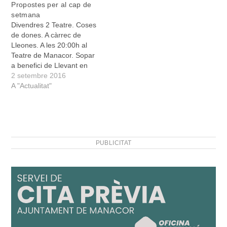
Propostes per al cap de
perfecte” en el Cafè
Meló, entorn de la qual
setmana
s'Estanc Vell. “Los
giren…
Divendres 2 Teatre. Coses
Ángeles” en el Bar Es
de dones. A càrrec de
Niu.Cada obra es
Lleones. A les 20:00h al
representarà quatre…
Teatre de Manacor. Sopar
a benefici de Llevant en
Marxa. A partir de les
2 setembre 2016
20:30, al Club Nàutic de
A "Actualitat"
Porto Cristo. Després del
sopar hi haurà una
subhasta d’obres d’art
donades per alguns
artistes reconeguts. El…
PUBLICITAT