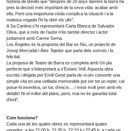
història de Benito que “després de 20 anys darrere la barra ha
pres la decisió més important de la seva vida: acabar amb
ella. Però una inoportuna visita complica la situació i a la
mateixa vegada l’hi fa obrir els ulls”.
A Sa Cantina s’hi representarà Carta Blanca de Salvador
Oliva, que a més de l’autor n’és també director i actor
juntament amb Carme Serna.
Los Ángeles és la proposta del Bar es Niu, un projecte de
Josep Mercadal i Álex Tejedor que parla dels somnis i la
felicitat.
La proposa de Teatre de Barra es completa amb Un pla
perfecte que s’interpretarà a s’Estanc Vell. Aquesta obra
escrita i dirigida per Emili Gené parla de «com convertir una
simple cita en una vetllada memorable pot ser tot un repte: cal
posar-hi inventiva, un toc d’encís… i mirar molt prim amb els
detalls! Ni el millor del plans, però, mai no és garantia total
d’èxit”.
Com funciona?
Cada una de les quatre obres es representarà quatre
vegades, a les 21:00 h, 21:35 h, 22:10 h i 22:45 h, a cada un