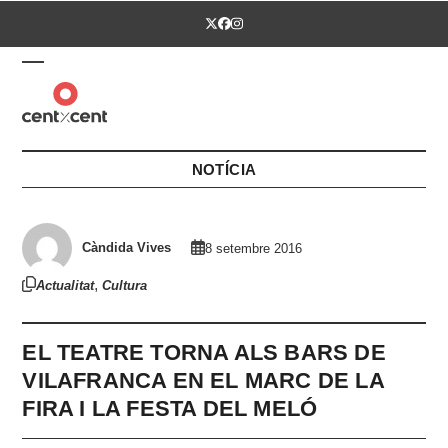
Skip
Twitter
Facebook
Instagram
to
content
Open
Close
mobile
mobile
menu
menu
NOTÍCIA
Càndida Vives
8 setembre 2016
,
Actualitat
Cultura
EL TEATRE TORNA ALS BARS DE
VILAFRANCA EN EL MARC DE LA
FIRA I LA FESTA DEL MELÓ