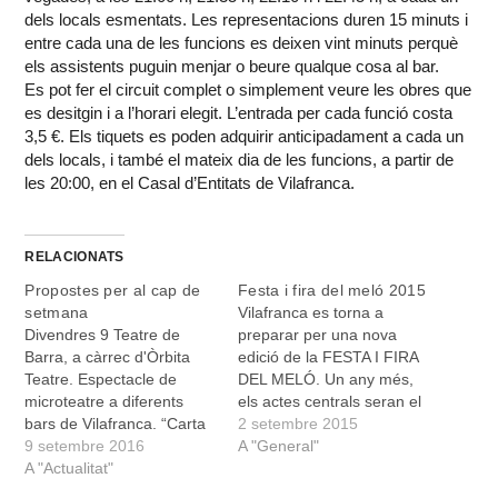
dels locals esmentats. Les representacions duren 15 minuts i
entre cada una de les funcions es deixen vint minuts perquè
els assistents puguin menjar o beure qualque cosa al bar.
Es pot fer el circuit complet o simplement veure les obres que
es desitgin i a l’horari elegit. L’entrada per cada funció costa
3,5 €. Els tiquets es poden adquirir anticipadament a cada un
dels locals, i també el mateix dia de les funcions, a partir de
les 20:00, en el Casal d’Entitats de Vilafranca.
RELACIONATS
Propostes per al cap de
Festa i fira del meló 2015
setmana
Vilafranca es torna a
Divendres 9 Teatre de
preparar per una nova
Barra, a càrrec d'Òrbita
edició de la FESTA I FIRA
Teatre. Espectacle de
DEL MELÓ. Un any més,
microteatre a diferents
els actes centrals seran el
bars de Vilafranca. “Carta
dissabte i diumenge, en
2 setembre 2015
Blanca” en el Bar Sa
9 setembre 2016
aquest cas, 5 i 6 de
A "General"
Cantina. “380 Voltios”, en
A "Actualitat"
setembre. El dissabte serà
el Bar Es Refugi. “Un pla
el torn de la Festa del