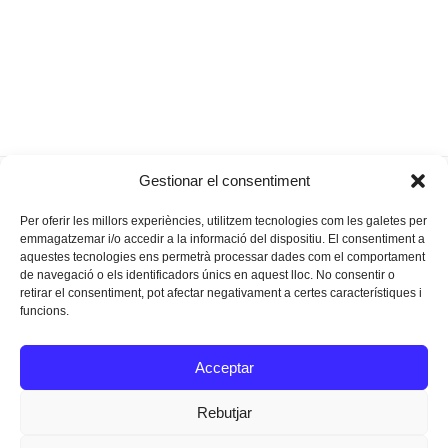
Un dia de cada dia a
9Ritme celebra el seu
Gestionar el consentiment
previous
next
cala Varques
primer aniversari
post:
post:
Per oferir les millors experiències, utilitzem tecnologies com les galetes per
emmagatzemar i/o accedir a la informació del dispositiu. El consentiment a
aquestes tecnologies ens permetrà processar dades com el comportament
de navegació o els identificadors únics en aquest lloc. No consentir o
retirar el consentiment, pot afectar negativament a certes característiques i
funcions.
Instagram
Facebook
Twitter
Acceptar
Texts Legals
Rebutjar