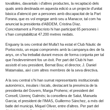
tovalloles, davantals i d’altres productes, la recaptació dels
quals anirà destinada en aquesta edició a un projecte d’unitat
bàsica d’atenció per a persones amb discapacitat de la Part
Forana, que es vol engegar amb seu a Manacor, tal com ha
anunciat la presidenta d’ABDEM, Cristina Díaz.
Concretament a Portocristo hi han participat 65 persones i
s’han comptabilitzat 47.200 metres nedats.
Enguany la seu central del Mulla’t ha estat el Club Nàutic de
Portocristo, un espai compromès amb la campanya des de fa
anys, on s’ha treballat durant mesos de forma conjunta per tal
que l’esdeveniment fos un èxit. Per part del Club hi han
assistit el seu president, Bernat Bou; el director, J. Daniel
Matamalas, així com altres membres de la seva directiva.
A la seu central s’hi han sumat representants institucionals
autonòmics, insulars i locals, destacant la presència de la
presidenta del Govern, Marga Prohens; el president del
Consell, Llorenç Galmés; la consellera de Salut, Manuela
Garcia; el president de l’IMAS, Guillermo Sánchez, a més del
batle del municipi, Miquel Oliver, entre d’altres. Per part del