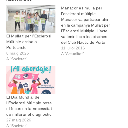
Manacor es mulla per
l’esclerosi múltiple
Manacor va participar ahir
en la campanya Mulla't per
l'Esclerosi Múltiple. L'acte
El Mulla’t per l’Esclerosi
va tenir lloc a les piscines
Múltiple arriba a
del Club Nàutic de Porto
Portocristo
Cristo, al mateix temps
11 juliol 2016
8 maig 2026
que se celebrava en
A "Actualitat"
A "Societat"
moltíssims altres llocs de
tot l'estat. A més de molts
ciutadans, també nadaren
a la piscina per
conscienciar la
societat sobre…
El Dia Mundial de
l’Esclerosi Múltiple posa
el focus en la necessitat
de millorar el diagnòstic
27 maig 2026
A "Societat"