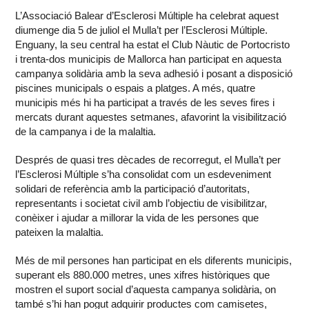
L’Associació Balear d’Esclerosi Múltiple ha celebrat aquest
diumenge dia 5 de juliol el Mulla’t per l’Esclerosi Múltiple.
Enguany, la seu central ha estat el Club Nàutic de Portocristo
i trenta-dos municipis de Mallorca han participat en aquesta
campanya solidària amb la seva adhesió i posant a disposició
piscines municipals o espais a platges. A més, quatre
municipis més hi ha participat a través de les seves fires i
mercats durant aquestes setmanes, afavorint la visibilització
de la campanya i de la malaltia.
Després de quasi tres dècades de recorregut, el Mulla’t per
l’Esclerosi Múltiple s’ha consolidat com un esdeveniment
solidari de referència amb la participació d’autoritats,
representants i societat civil amb l’objectiu de visibilitzar,
conèixer i ajudar a millorar la vida de les persones que
pateixen la malaltia.
Més de mil persones han participat en els diferents municipis,
superant els 880.000 metres, unes xifres històriques que
mostren el suport social d’aquesta campanya solidària, on
també s’hi han pogut adquirir productes com camisetes,