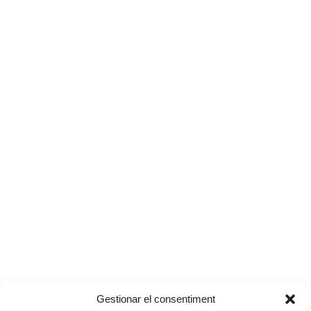
Gestionar el consentiment
La fotoculta
Montero, Rigo i altra gent honorable
previous