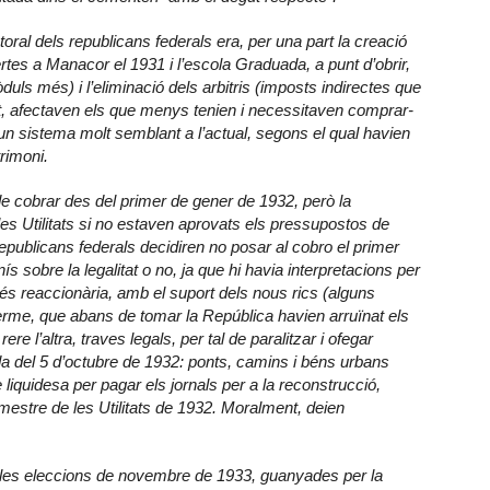
ral dels republicans federals era, per una part la creació
tes a Manacor el 1931 i l’escola Graduada, a punt d’obrir,
uls més) i l’eliminació dels arbitris (imposts indirectes que
t, afectaven els que menys tenien i necessitaven comprar-
s, un sistema molt semblant a l’actual, segons el qual havien
rimoni.
 de cobrar des del primer de gener de 1932, però la
es Utilitats si no estaven aprovats els pressupostos de
republicans federals decidiren no posar al cobro el primer
nís sobre la legalitat o no, ja que hi havia interpretacions per
més reaccionària, amb el suport dels nous rics (alguns
erme, que abans de tomar la República havien arruïnat els
re l’altra, traves legals, per tal de paralitzar i ofegar
da del 5 d’octubre de 1932: ponts, camins i béns urbans
iquidesa per pagar els jornals per a la reconstrucció,
rimestre de les Utilitats de 1932. Moralment, deien
e les eleccions de novembre de 1933, guanyades per la