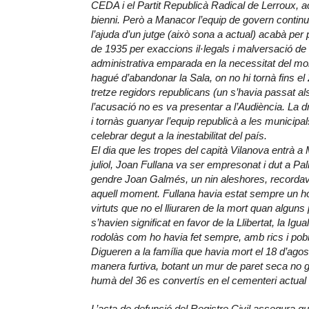
CEDA i el Partit Republicà Radical de Lerroux, 
bienni. Però a Manacor l’equip de govern contin
l’ajuda d’un jutge (això sona a actual) acabà per 
de 1935 per exaccions il·legals i malversació de 
administrativa emparada en la necessitat del mome
hagué d’abandonar la Sala, on no hi tornà fins e
tretze regidors republicans (un s’havia passat als
l’acusació no es va presentar a l’Audiència. La d
i tornàs guanyar l’equip republicà a les municipal
celebrar degut a la inestabilitat del país.
El dia que les tropes del capità Vilanova entrà a 
juliol, Joan Fullana va ser empresonat i dut a Pa
gendre Joan Galmés, un nin aleshores, recordav
aquell moment. Fullana havia estat sempre un ho
virtuts que no el lliuraren de la mort quan algu
s’havien significat en favor de la Llibertat, la Ig
rodolàs com ho havia fet sempre, amb rics i pobr
Digueren a la família que havia mort el 18 d’agos
manera furtiva, botant un mur de paret seca no g
humà del 36 es convertís en el cementeri actua
L’acta de defunció del Registre Civil assegura q