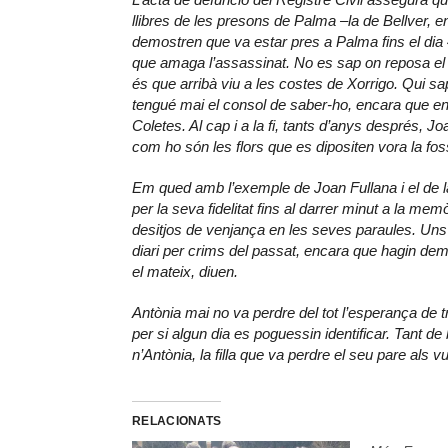
llibres de les presons de Palma –la de Bellver, e
demostren que va estar pres a Palma fins el dia 
que amaga l’assassinat. No es sap on reposa el s
és que arribà viu a les costes de Xorrigo. Qui s
tengué mai el consol de saber-ho, encara que en
Coletes. Al cap i a la fi, tants d’anys després,
com ho són les flors que es dipositen vora la f
Em qued amb l’exemple de Joan Fullana i el de la 
per la seva fidelitat fins al darrer minut a la mem
desitjos de venjança en les seves paraules. U
diari per crims del passat, encara que hagin dem
el mateix, diuen.
Antònia mai no va perdre del tot l’esperança de 
per si algun dia es poguessin identificar. Tant 
n’Antònia, la filla que va perdre el seu pare als v
RELACIONATS