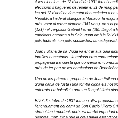
A les eleccions de 12 d’abril de 1931 fou el cand
eleccions s’hagueren de repetir el 31 de maig pe
les del 12 d’abril havien estat denunciades a onze 
Republicà Federal obtingué a Manacor la majoria
més votat al tercer districte (343 vots), on s’hi
(121) i el verguista Gabriel Ferrer (26). Degut a l
candidats entraren a la Sala, quan amb la llei d’H
pels federals i un pels socialistes, tan aclaparado
Joan Fullana de sa Viuda va entrar a la Sala jun
famílies benestants –la majoria eren comerciant
propaganda franquista que convertia en comunist
més de fer part de les comissions de Beneficència
Una de les primeres propostes de Joan Fullana va
d’una caixa de fusta i una tomba digna els hospi
enterrats embolcallats amb un llençol i tirats dins
El 27 d’octubre de 1931 feu una altra proposta: el
l’encreuament del camí de Son Carrió i Porto Cri
símbol tan important, però era també important 
després, comunicà que la creu havia estat diposi