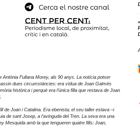
r Antònia Fullana Morey, als 90 anys. La notícia potser
assin dues circumstàncies: era vídua de Joan Galmés
òria històrica i perquè era l’única filla que restava de Joan
.
ll de Joan i Catalina. Era ebenista; el seu taller estava –i
quia de sant Josep, a l’avinguda del Tren. La seva era una
y Mesquida amb la que tengueren quatre fills: Joan,