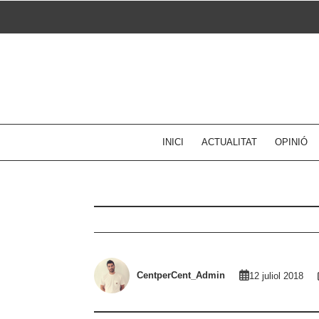
Skip
to
content
INICI
ACTUALITAT
OPINIÓ
CentperCent_Admin
12 juliol 2018