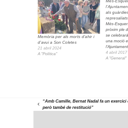
Més-Esque
l’Ajuntamen
als guàrdie
represaliat
Més-Esquerr
pròxim ple d
se celebrarà 
Memòria per als morts d’ahir i
una moció e
d’avui a Son Coletes
l’Ajuntament
21 abril 2024
reconeixeme
4 abril 2017
A "Política"
homenatge p
A "General"
municipals r
La coalició 
la petició d
la…
“Amb Camille, Bernat Nadal fa un exercici
previous
però també de restitució”
post: