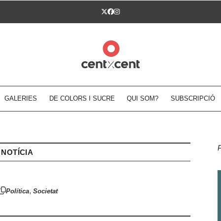
Twitter
Facebook
Instagram
GALERIES
DE COLORS I SUCRE
QUI SOM?
SUBSCRIPCIÓ
NOTÍCIA
,
Política
Societat