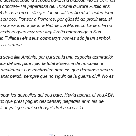
n concret– i la paperassa del Tribunal d’Ordre Públic ens
4 de novembre, dia que fou posat “en llibertat”, eufemisme
eu cos. Pot ser a Porreres, per qüestió de proximitat, si
ap si a va anar a parar a Palma o a Manacor. La família no
certava quan any rere any li retia homenatge a Son
 Joan Fullana i els seus companys només són ja un símbol,
ossa comuna.
seva filla Antònia, per qui sentia una especial admiració:
òria del seu pare i per la total absència de rancúnia ni
ns sentiments que contrasten amb els que demanen sang a
anat perdó, sempre que no siguin de la guerra civil. No és
trobar les despulles del seu pare. Havia aportat el seu ADN
de bo que prest puguin descansar, plegades amb les de
uit anys i que mai no tengué dret a plorar-lo.