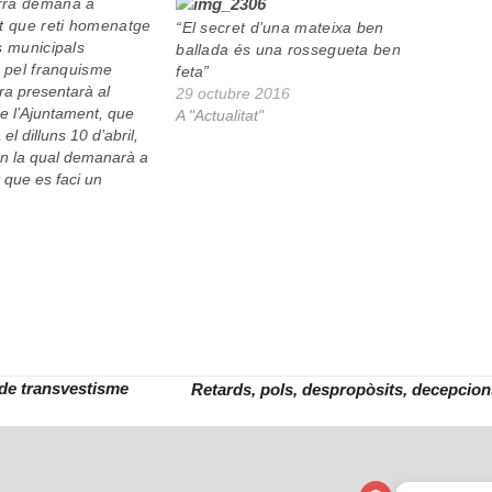
rra demana a
t que reti homenatge
“El secret d’una mateixa ben
s municipals
ballada és una rossegueta ben
s pel franquisme
feta”
a presentarà al
29 octubre 2016
e l’Ajuntament, que
A "Actualitat"
el dilluns 10 d’abril,
n la qual demanarà a
 que es faci un
nt públic o
òstum als guàrdies
epresaliats el 1936.
d’esquerres recull així
e l’inspector en cap de
 de transvestisme
Retards, pols, despropòsits, decepcions
next
post: