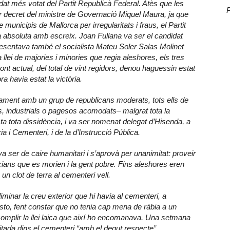
idat més votat del Partit Republicà Federal. Atès que les
r decret del ministre de Governació Miquel Maura, ja que
municipis de Mallorca per irregularitats i fraus, el Partit
 absoluta amb escreix. Joan Fullana va ser el candidat
 presentava també el socialista Mateu Soler Salas Molinet
a llei de majories i minories que regia aleshores, els tres
ont actual, del total de vint regidors, denou haguessin estat
ra havia estat la victòria.
tament amb un grup de republicans moderats, tots ells de
s, industrials o pagesos acomodats– malgrat tota la
a tota dissidència, i va ser nomenat delegat d’Hisenda, a
 i Cementeri, i de la d’Instrucció Pública.
 ser de caire humanitari i s’aprovà per unanimitat: proveir
cians que es morien i la gent pobre. Fins aleshores eren
 un clot de terra al cementeri vell.
iminar la creu exterior que hi havia al cementeri, a
sto, fent constar que no tenia cap mena de ràbia a un
complir la llei laica que així ho encomanava. Una setmana
tada dins el cementeri “amb el degut respecte”.