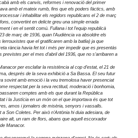
acabà amb els canvis, reformes i renovació del primer
uava amb el mateix rumb, fins que els poders fàctics, amb
processar i inhabilitar els regidors republicans el 2 de març
fons, convertint en delicte greu una simple errada
nt i en el sentit comú. Fullana i tot l’equip republicà
l 23 de març de 1936, quan l’Audiència va absoldre els
 lerrouxistes que el gratificaren amb la batlia) ja que
reta rància havia fet tot i més per impedir que es presentàs
s previstes per el mes d’abril del 1936, que no s’arribaren a
Manacor per esclafar la resistència al cop d’estat, el 21 de
lma, després de la seva exhibició a Sa Bassa. El seu futur
a sovint amb emoció i la veu tremolosa haver presenciat
me respectat per la seva rectitud, moderació i bonhomia,
ns passaren comptes amb els que durant la República
ualtat i la Justícia en un món on el que importava és que tot
es, amos i jornalers de misèria, senyors i vassalls.
t a Son Coletes. Per això n’Antònia hi duia adesiara, de
aire alt, un ram de flors, abans que aquell escorxador
l de Manacor.
ue desaparegué la segona quinzena d’agost. No és cert: els