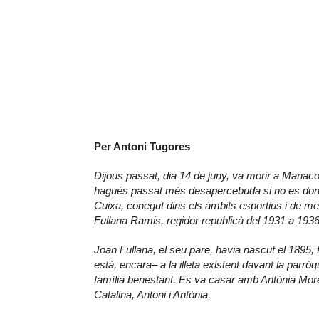
Per Antoni Tugores
Dijous passat, dia 14 de juny, va morir a Manaco
hagués passat més desapercebuda si no es don
Cuixa, conegut dins els àmbits esportius i de mem
Fullana Ramis, regidor republicà del 1931 a 1936
Joan Fullana, el seu pare, havia nascut el 1895, fi
està, encara– a la illeta existent davant la parrò
família benestant. Es va casar amb Antònia More
Catalina, Antoni i Antònia.