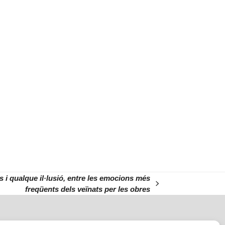
 i qualque il·lusió, entre les emocions més
freqüents dels veïnats per les obres