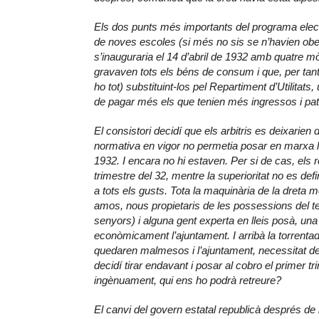
Els dos punts més importants del programa electo
de noves escoles (si més no sis se n’havien ober
s’inauguraria el 14 d’abril de 1932 amb quatre mòd
gravaven tots els béns de consum i que, per tan
ho tot) substituint-los pel Repartiment d’Utilitat
de pagar més els que tenien més ingressos i pat
El consistori decidí que els arbitris es deixarien
normativa en vigor no permetia posar en marxa l
1932. I encara no hi estaven. Per si de cas, els 
trimestre del 32, mentre la superioritat no es defi
a tots els gusts. Tota la maquinària de la dreta 
amos, nous propietaris de les possessions del t
senyors) i alguna gent experta en lleis posà, una re
econòmicament l’ajuntament. I arribà la torrenta
quedaren malmesos i l’ajuntament, necessitat de l
decidí tirar endavant i posar al cobro el primer t
ingènuament, qui ens ho podrà retreure?
El canvi del govern estatal republicà després d