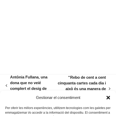
Antònia Fullana, una
“Rebo de cent a cent
dona que no veié
cinquanta cartes cada dia i
previous
complert el desig de
això és una manera de
next
post:
trobar son pare
resistir aquesta ignomínia
post:
Gestionar el consentiment
d’ara”
Per oferir les millors experiències, utilitzem tecnologies com les galetes per
emmagatzemar i/o accedir a la informació del dispositiu. El consentiment a