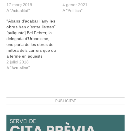
17 març 2019
4 gener 2021
A "Actualitat"
A "Política"
“Abans d’acabar l’any les
obres han d’estar llestes”
[pullquote] Bel Febrer, la
delegada d’Urbanisme,
ens parla de les obres de
millora dels carrers que du
a terme en aquests
moments l’Ajuntament
2 juliol 2018
[/pullquote] D'on surten
A "Actualitat"
els doblers de les obres de
remodelació dels carrers?
Les obres dels carrers, a
més d'altres obres que
s'han realitzat, vénen de
PUBLICITAT
les…