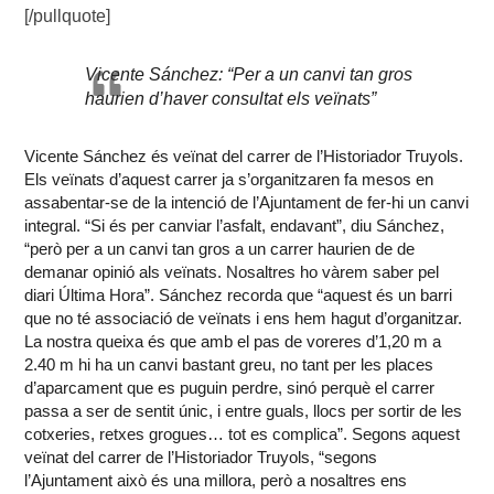
[/pullquote]
Vicente Sánchez: “Per a un canvi tan gros
haurien d’haver consultat els veïnats”
Vicente Sánchez és veïnat del carrer de l’Historiador Truyols.
Els veïnats d’aquest carrer ja s’organitzaren fa mesos en
assabentar-se de la intenció de l’Ajuntament de fer-hi un canvi
integral. “Si és per canviar l’asfalt, endavant”, diu Sánchez,
“però per a un canvi tan gros a un carrer haurien de de
demanar opinió als veïnats. Nosaltres ho vàrem saber pel
diari Última Hora”. Sánchez recorda que “aquest és un barri
que no té associació de veïnats i ens hem hagut d’organitzar.
La nostra queixa és que amb el pas de voreres d’1,20 m a
2.40 m hi ha un canvi bastant greu, no tant per les places
d’aparcament que es puguin perdre, sinó perquè el carrer
passa a ser de sentit únic, i entre guals, llocs per sortir de les
cotxeries, retxes grogues… tot es complica”. Segons aquest
veïnat del carrer de l’Historiador Truyols, “segons
l’Ajuntament això és una millora, però a nosaltres ens