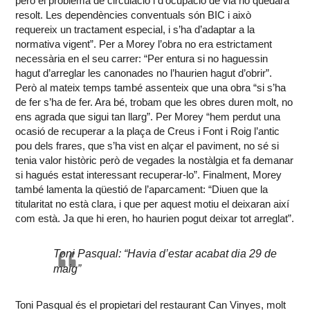
però el problema de circulació i d’ocupació de via no quedarà
resolt. Les dependències conventuals són BIC i això
requereix un tractament especial, i s’ha d’adaptar a la
normativa vigent”. Per a Morey l’obra no era estrictament
necessària en el seu carrer: “Per entura si no haguessin
hagut d’arreglar les canonades no l’haurien hagut d’obrir”.
Però al mateix temps també assenteix que una obra “si s’ha
de fer s’ha de fer. Ara bé, trobam que les obres duren molt, no
ens agrada que sigui tan llarg”. Per Morey “hem perdut una
ocasió de recuperar a la plaça de Creus i Font i Roig l’antic
pou dels frares, que s’ha vist en alçar el paviment, no sé si
tenia valor històric però de vegades la nostàlgia et fa demanar
si hagués estat interessant recuperar-lo”. Finalment, Morey
també lamenta la qüestió de l’aparcament: “Diuen que la
titularitat no està clara, i que per aquest motiu el deixaran així
com està. Ja que hi eren, ho haurien pogut deixar tot arreglat”.
Toni Pasqual: “Havia d’estar acabat dia 29 de
maig”
Toni Pasqual és el propietari del restaurant Can Vinyes, molt