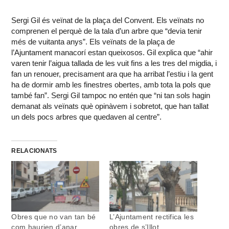
Sergi Gil és veïnat de la plaça del Convent. Els veïnats no
comprenen el perquè de la tala d’un arbre que “devia tenir
més de vuitanta anys”. Els veïnats de la plaça de
l’Ajuntament manacorí estan queixosos. Gil explica que “ahir
varen tenir l’aigua tallada de les vuit fins a les tres del migdia, i
fan un renouer, precisament ara que ha arribat l’estiu i la gent
ha de dormir amb les finestres obertes, amb tota la pols que
també fan”. Sergi Gil tampoc no entén que “ni tan sols hagin
demanat als veïnats què opinàvem i sobretot, que han tallat
un dels pocs arbres que quedaven al centre”.
RELACIONATS
Obres que no van tan bé
L’Ajuntament rectifica les
com haurien d’anar
obres de s’Illot