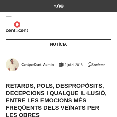
Skip
Twitter
Facebook
Instagram
to
content
Open
Close
mobile
mobile
menu
menu
NOTÍCIA
CentperCent_Admin
12 juliol 2018
Societat
RETARDS, POLS, DESPROPÒSITS,
DECEPCIONS I QUALQUE IL·LUSIÓ,
ENTRE LES EMOCIONS MÉS
FREQÜENTS DELS VEÏNATS PER
LES OBRES