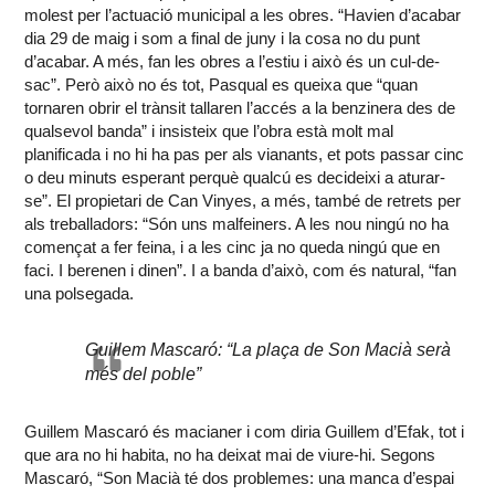
molest per l’actuació municipal a les obres. “Havien d’acabar
dia 29 de maig i som a final de juny i la cosa no du punt
d’acabar. A més, fan les obres a l’estiu i això és un cul-de-
sac”. Però això no és tot, Pasqual es queixa que “quan
tornaren obrir el trànsit tallaren l’accés a la benzinera des de
qualsevol banda” i insisteix que l’obra està molt mal
planificada i no hi ha pas per als vianants, et pots passar cinc
o deu minuts esperant perquè qualcú es decideixi a aturar-
se”. El propietari de Can Vinyes, a més, també de retrets per
als treballadors: “Són uns malfeiners. A les nou ningú no ha
començat a fer feina, i a les cinc ja no queda ningú que en
faci. I berenen i dinen”. I a banda d’això, com és natural, “fan
una polsegada.
Guillem Mascaró: “La plaça de Son Macià serà
més del poble”
Guillem Mascaró és macianer i com diria Guillem d’Efak, tot i
que ara no hi habita, no ha deixat mai de viure-hi. Segons
Mascaró, “Son Macià té dos problemes: una manca d’espai