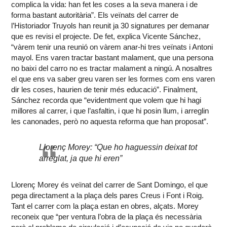
complica la vida: han fet les coses a la seva manera i de
forma bastant autoritària”. Els veïnats del carrer de
l’Historiador Truyols han reunit ja 30 signatures per demanar
que es revisi el projecte. De fet, explica Vicente Sánchez,
“vàrem tenir una reunió on vàrem anar-hi tres veïnats i Antoni
mayol. Ens varen tractar bastant malament, que una persona
no baixi del carro no es tractar malament a ningú. A nosaltres
el que ens va saber greu varen ser les formes com ens varen
dir les coses, haurien de tenir més educació”. Finalment,
Sánchez recorda que “evidentment que volem que hi hagi
millores al carrer, i que l’asfaltin, i que hi posin llum, i arreglin
les canonades, però no aquesta reforma que han proposat”.
Llorenç Morey: “Que ho haguessin deixat tot
arreglat, ja que hi eren”
Llorenç Morey és veïnat del carrer de Sant Domingo, el que
pega directament a la plaça dels pares Creus i Font i Roig.
Tant el carrer com la plaça estan en obres, alçats. Morey
reconeix que “per ventura l’obra de la plaça és necessària