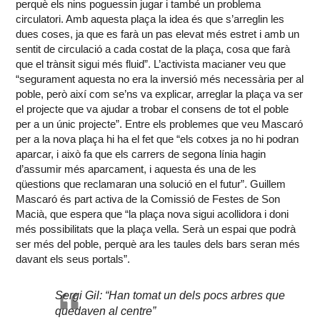
perquè els nins poguessin jugar i també un problema
circulatori. Amb aquesta plaça la idea és que s’arreglin les
dues coses, ja que es farà un pas elevat més estret i amb un
sentit de circulació a cada costat de la plaça, cosa que farà
que el trànsit sigui més fluid”. L’activista macianer veu que
“segurament aquesta no era la inversió més necessària per al
poble, però així com se’ns va explicar, arreglar la plaça va ser
el projecte que va ajudar a trobar el consens de tot el poble
per a un únic projecte”. Entre els problemes que veu Mascaró
per a la nova plaça hi ha el fet que “els cotxes ja no hi podran
aparcar, i això fa que els carrers de segona línia hagin
d’assumir més aparcament, i aquesta és una de les
qüestions que reclamaran una solució en el futur”. Guillem
Mascaró és part activa de la Comissió de Festes de Son
Macià, que espera que “la plaça nova sigui acollidora i doni
més possibilitats que la plaça vella. Serà un espai que podrà
ser més del poble, perquè ara les taules dels bars seran més
davant els seus portals”.
Sergi Gil: “Han tomat un dels pocs arbres que
quedaven al centre”