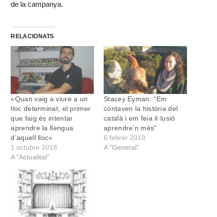
de la campanya.
RELACIONATS
«Quan vaig a viure a un
Stacey Eyman: “Em
lloc determinat, el primer
contaven la història del
que faig és intentar
català i em feia il·lusió
aprendre la llengua
aprendre’n més”
d’aquell lloc»
6 febrer 2019
1 octubre 2018
A "General"
A "Actualitat"