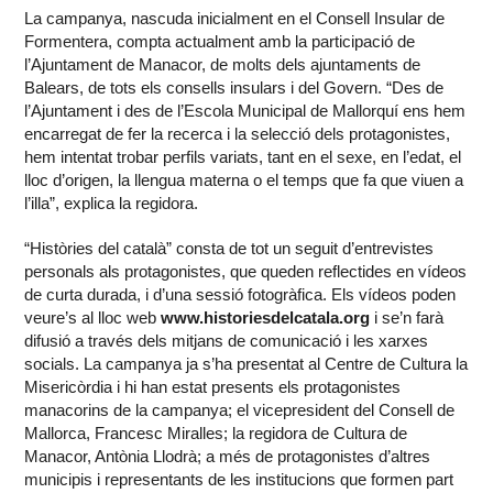
La campanya, nascuda inicialment en el Consell Insular de
Formentera, compta actualment amb la participació de
l’Ajuntament de Manacor, de molts dels ajuntaments de
Balears, de tots els consells insulars i del Govern. “Des de
l’Ajuntament i des de l’Escola Municipal de Mallorquí ens hem
encarregat de fer la recerca i la selecció dels protagonistes,
hem intentat trobar perfils variats, tant en el sexe, en l’edat, el
lloc d’origen, la llengua materna o el temps que fa que viuen a
l’illa”, explica la regidora.
“Històries del català” consta de tot un seguit d’entrevistes
personals als protagonistes, que queden reflectides en vídeos
de curta durada, i d’una sessió fotogràfica. Els vídeos poden
veure’s al lloc web
www.historiesdelcatala.org
i se’n farà
difusió a través dels mitjans de comunicació i les xarxes
socials. La campanya ja s’ha presentat al Centre de Cultura la
Misericòrdia i hi han estat presents els protagonistes
manacorins de la campanya; el vicepresident del Consell de
Mallorca, Francesc Miralles; la regidora de Cultura de
Manacor, Antònia Llodrà; a més de protagonistes d’altres
municipis i representants de les institucions que formen part