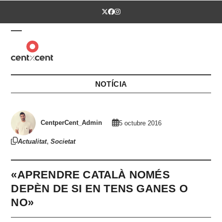
Skip
Twitter
Facebook
Instagram
to
content
Open
Close
mobile
mobile
menu
menu
NOTÍCIA
CentperCent_Admin
5 octubre 2016
,
Actualitat
Societat
«APRENDRE CATALÀ NOMÉS
DEPÈN DE SI EN TENS GANES O
NO»