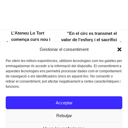
L’Ateneu Lo Tort
“En el circ es transmet el
comença curs nou i
valor de l’esforç i el sacrifici
previous
next
engega campanya
per poder dur endavant un
Gestionar el consentiment
post:
post:
de sòcies
exercici tècnic”
Per oferir les millors experiències, utilitzem tecnologies com les galetes per
emmagatzemar i/o accedir a la informació del dispositiu. El consentiment a
aquestes tecnologies ens permetrà processar dades com el comportament
de navegació o els identificadors únics en aquest lloc. No consentir o
retirar el consentiment, pot afectar negativament a certes característiques i
funcions.
Instagram
Facebook
Twitter
Acceptar
Texts Legals
Rebutjar