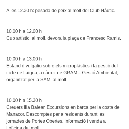
A les 12.30 h: pesada de peix al moll del Club Nàutic.

10.00 h a 12.00 h

Cub artístic, al moll, devora la plaça de Francesc Ramis.

10.00 h a 13.00 h

Estand divulgatiu sobre els microplàstics i la gestió del 
cicle de l’aigua, a càrrec de GRAM – Gestió Ambiental, 
organitzat per la SAM, al moll. 

10.00 h a 15.30 h

Creuers Illa Balear. Excursions en barca per la costa de 
Manacor. Descomptes per a residents durant les 
jornades de Portes Obertes. Informació i venda a 
l’oficina del moll.
