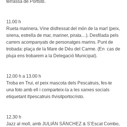
terrassa de PortsIB.

11.00 h

Rueta marinera. Vine disfressat del món de la mar! (peix, 
sirena, estrella de mar, mariner, pirata…). Desfilada pels 
carrers acompanyats de personatges marins. Punt de 
trobada: plaça de la Mare de Déu del Carme. (En  cas de 
pluja ens trobarem a la Delegació Municipal).

12.00 h a 13.00 h

Troba en Trui, el peix mascota dels Pescatruis, fes-te 
una foto amb ell i comparteix-la a les xarxes socials 
etiquetant #pescatruis #visitportocristo.

12.30 h

Jazz al moll, amb JULIÁN SÁNCHEZ & S’Escat Combo, 