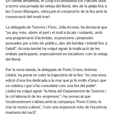
En l’àmbit ambiental, el Grup Excursionista Els Falcons durà
a terme una jornada de neteja del litoral, des de la platja fins a
les Coves Blanques, reforçant el compromís de la fira amb la
conservació del medi marí.
La delegada de Turisme i Fires, Júlia Acosta, ha destacat que
“un any més, obrim el port i el moll a locals i visitants, amb
una programació d’activitats, exposicions i propostes
pensades per a tots els públics, des del familiar i infantil fins a
l’adult”. Acosta també ha volgut agrair la implicació de les
entitats participants, especialment en iniciatives com la neteja
del litoral.
Per la seva banda, la delegada de Porto Cristo, Antònia
Llodrà, ha posat en valor la trajectòria de la fira: “és una nova
edició d’una fira dedicada a la mar que ja fa molts d’anys que
se celebra i que s’ha consolidat com una fira del poble”.
Llodrà ha volgut agrair “la feina del Departament de Turisme i
la col·laboració de les empreses” i ha remarcat que
l’esdeveniment s’alinea amb la campanya ‘Porto Cristo, la
mar la nostra cultura’, “com una expressió més de l’essència
marinera del nucli”.