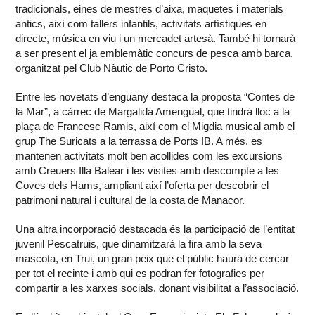
tradicionals, eines de mestres d’aixa, maquetes i materials
antics, així com tallers infantils, activitats artístiques en
directe, música en viu i un mercadet artesà. També hi tornarà
a ser present el ja emblemàtic concurs de pesca amb barca,
organitzat pel Club Nàutic de Porto Cristo.
Entre les novetats d’enguany destaca la proposta “Contes de
la Mar”, a càrrec de Margalida Amengual, que tindrà lloc a la
plaça de Francesc Ramis, així com el Migdia musical amb el
grup The Suricats a la terrassa de Ports IB. A més, es
mantenen activitats molt ben acollides com les excursions
amb Creuers Illa Balear i les visites amb descompte a les
Coves dels Hams, ampliant així l’oferta per descobrir el
patrimoni natural i cultural de la costa de Manacor.
Una altra incorporació destacada és la participació de l’entitat
juvenil Pescatruis, que dinamitzarà la fira amb la seva
mascota, en Trui, un gran peix que el públic haurà de cercar
per tot el recinte i amb qui es podran fer fotografies per
compartir a les xarxes socials, donant visibilitat a l’associació.