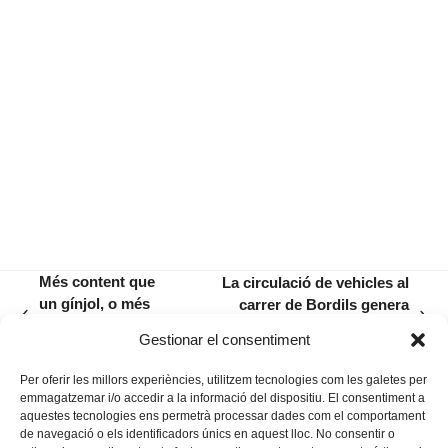
Més content que
La circulació de vehicles al
un gínjol, o més
carrer de Bordils genera
previous
next
encès que un
divergències dins l’equip de
Gestionar el consentiment
post:
post:
misto?
govern
Per oferir les millors experiències, utilitzem tecnologies com les galetes per
emmagatzemar i/o accedir a la informació del dispositiu. El consentiment a
aquestes tecnologies ens permetrà processar dades com el comportament
de navegació o els identificadors únics en aquest lloc. No consentir o