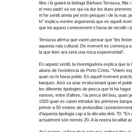
Illes i la guiarà la biòloga Bàrbara Terrassa, fill
el meu padrí va ser qui va dur les dues primeres
m’he sentit atreta pel món pesquer i de la mar, 
lo” explica mentre argumenta que en aquell mom
que tot aquest coneixement s’havia de recollir i p
Terrassa afirma que varen pensar que “les feste
aquesta ruta cultural. De moment es comença a de
la que feim ara serà una mica experimental”.
En aquest sentit, la investigadora explica que la l
abans de l’existència de Porto Cristo. “Volem exp
quan no hi havia poble. En aquell moment pràctica
barques. Això va anar evolucionant quan el poble
les diferents tipologies de pesca que hi ha hagut 
nanses, entre d’altres, i la pesca del bou, quan 
1920 quan es varen introduir les primeres barqu
primer a 50 metres de profunditat i posteriorment
d’aquesta tipologia cap a la dècada dels 70. “En
actualment són només 20. A la nostra localitat 
Així mateix, al llarg de la ruta que arribarà fins 