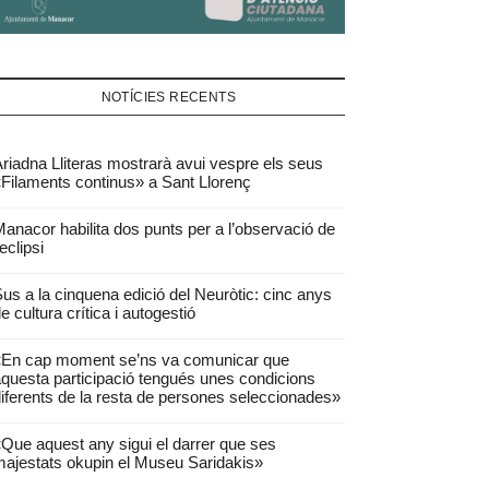
NOTÍCIES RECENTS
riadna Lliteras mostrarà avui vespre els seus
Filaments continus» a Sant Llorenç
anacor habilita dos punts per a l’observació de
’eclipsi
us a la cinquena edició del Neuròtic: cinc anys
e cultura crítica i autogestió
«En cap moment se’ns va comunicar que
questa participació tengués unes condicions
iferents de la resta de persones seleccionades»
Que aquest any sigui el darrer que ses
ajestats okupin el Museu Saridakis»