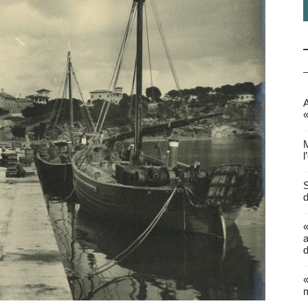
A
«
M
l
S
d
a
d
«
m