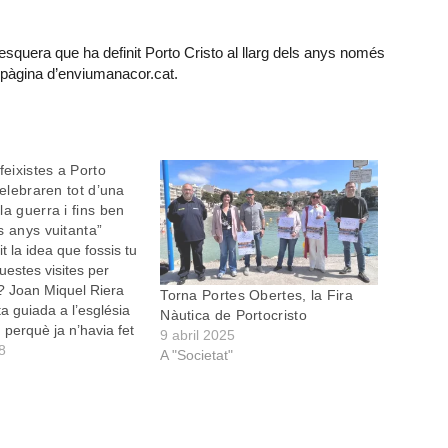
 pesquera que ha definit Porto Cristo al llarg dels anys només
a pàgina d’enviumanacor.cat.
feixistes a Porto
celebraren tot d’una
la guerra i fins ben
s anys vuitanta”
t la idea que fossis tu
uestes visites per
o? Joan Miquel Riera
Torna Portes Obertes, la Fira
ita guiada a l’església
Nàutica de Portocristo
, perquè ja n’havia fet
9 abril 2025
ant amb n’Antònia
18
A "Societat"
 dir que li havia
 aquesta idea i li vaig