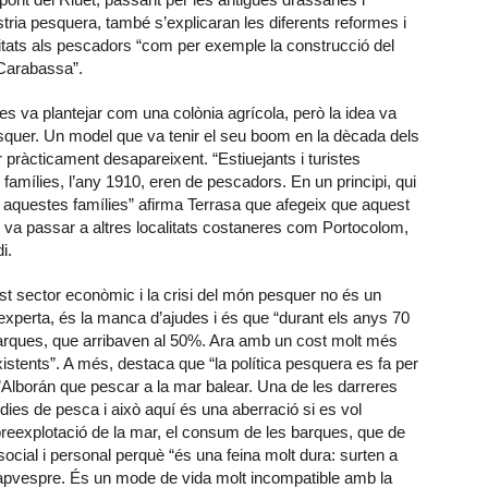
ústria pesquera, també s’explicaran les diferents reformes i
cilitats als pescadors “com per exemple la construcció del
 Carabassa”.
s es va plantejar com una colònia agrícola, però la idea va
esquer. Un model que va tenir el seu boom en la dècada dels
 pràcticament desapareixent. “Estiuejants i turistes
 famílies, l’any 1910, eren de pescadors. En un principi, qui
r aquestes famílies” afirma Terrasa que afegeix que aquest
é va passar a altres localitats costaneres com Portocolom,
i.
est sector econòmic i la crisi del món pesquer no és un
’experta, és la manca d’ajudes i és que “durant els anys 70
 barques, que arribaven al 50%. Ara amb un cost molt més
istents”. A més, destaca que “la política pesquera es fa per
’Alborán que pescar a la mar balear. Una de les darreres
dies de pesca i això aquí és una aberració si es vol
breexplotació de la mar, el consum de les barques, que de
ocial i personal perquè “és una feina molt dura: surten a
l capvespre. És un mode de vida molt incompatible amb la