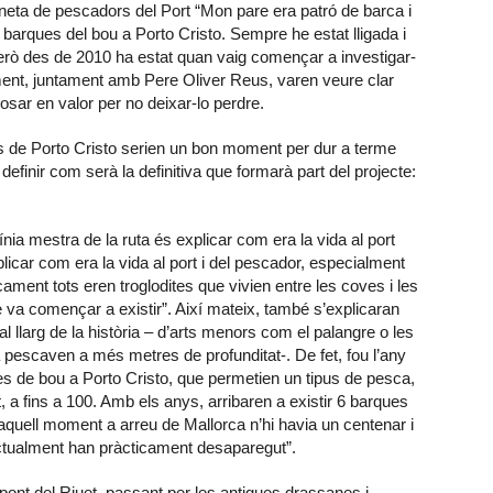
a i neta de pescadors del Port “Mon pare era patró de barca i
 barques del bou a Porto Cristo. Sempre he estat lligada i
però des de 2010 ha estat quan vaig començar a investigar-
ent, juntament amb Pere Oliver Reus, varen veure clar
osar en valor per no deixar-lo perdre.
s de Porto Cristo serien un bon moment per dur a terme
finir com serà la definitiva que formarà part del projecte:
ínia mestra de la ruta és explicar com era la vida al port
licar com era la vida al port i del pescador, especialment
ment tots eren troglodites que vivien entre les coves i les
 va començar a existir”. Així mateix, també s’explicaran
al llarg de la història – d’arts menors com el palangre o les
ja pescaven a més metres de profunditat-. De fet, fou l’any
es de bou a Porto Cristo, que permetien un tipus de pesca,
, a fins a 100. Amb els anys, arribaren a existir 6 barques
 aquell moment a arreu de Mallorca n’hi havia un centenar i
actualment han pràcticament desaparegut”.
al pont del Riuet, passant per les antigues drassanes i