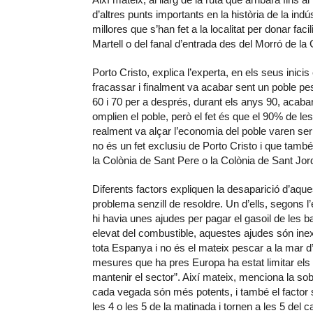
d’altres punts importants en la història de la ind
millores que s’han fet a la localitat per donar fa
Martell o del fanal d’entrada des del Morró de la
Porto Cristo, explica l’experta, en els seus inici
fracassar i finalment va acabar sent un poble p
60 i 70 per a després, durant els anys 90, acabar
omplien el poble, però el fet és que el 90% de les
realment va alçar l’economia del poble varen se
no és un fet exclusiu de Porto Cristo i que tamb
la Colònia de Sant Pere o la Colònia de Sant Jord
Diferents factors expliquen la desaparició d’aqu
problema senzill de resoldre. Un d’ells, segons l
hi havia unes ajudes per pagar el gasoil de les
elevat del combustible, aquestes ajudes són inex
tota Espanya i no és el mateix pescar a la mar d
mesures que ha pres Europa ha estat limitar els 
mantenir el sector”. Així mateix, menciona la so
cada vegada són més potents, i també el factor s
les 4 o les 5 de la matinada i tornen a les 5 de