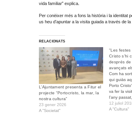
vida familiar” explica.
Per conèixer més a fons la història i la identitat
us heu d’apuntar a la visita guiada a través de l
RELACIONATS
“Les festes 
Cristo s’hi 
després de 
avançats el
Com ha sorti
qui guiàs aq
Porto Crist
L’Ajuntament presenta a Fitur el
va fer la vis
projecte “Portocristo, la mar, la
l’any passat
nostra cultura”
estudi. Parl
12 juliol 20
23 gener 2026
Llodrà em va
A "Cultura"
A "Societat"
agradat molt
dir…