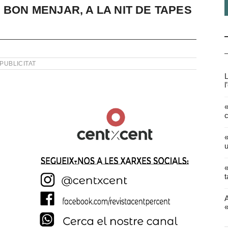
 BON MENJAR, A LA NIT DE TAPES
PUBLICITAT
L
l
«
c
«
u
«
t
A
«