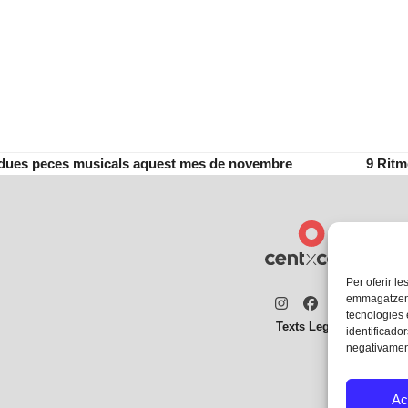
t dues peces musicals aquest mes de novembre
9 Ritm
next
post:
Per oferir le
emmagatzemar
Instagram
Facebook
Twitter
tecnologies
Texts Legals
identificador
negativament
Ac