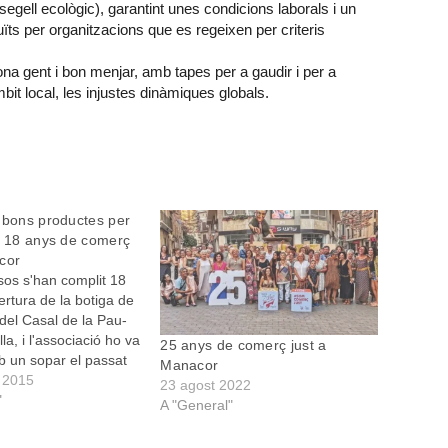
egell ecològic), garantint unes condicions laborals i un
duïts per organitzacions que es regeixen per criteris
na gent i bon menjar, amb tapes per a gaudir i per a
àmbit local, les injustes dinàmiques globals.
 bons productes per
s 18 anys de comerç
cor
os s'han complit 18
ertura de la botiga de
del Casal de la Pau-
la, i l'associació ho va
25 anys de comerç just a
b un sopar el passat
Manacor
 El Casal de la Pau és
 2015
23 agost 2022
ció manacorina
"
A "General"
nostre poble des de fa