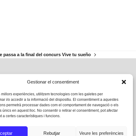
e passa a la final del concurs Vive tu sueño
Gestionar el consentiment
s millors experiències, utilitzem tecnologies com les galetes per
 i/o accedir a la informació del dispositiu. El consentiment a aquestes
 ens permetrà processar dades com el comportament de navegació o els
s únics en aquest lloc. No consentir o retirar el consentiment, pot afectar
 a certes característiques i funcions.
ceptar
Rebutjar
Veure les preferències