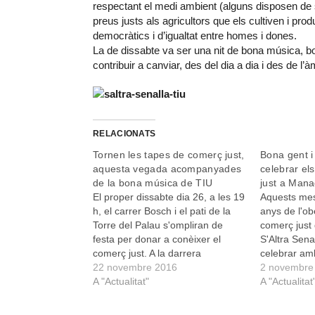
respectant el medi ambient (alguns disposen de s
preus justs als agricultors que els cultiven i pro
democràtics i d’igualtat entre homes i dones.
La de dissabte va ser una nit de bona música, bo
contribuir a canviar, des del dia a dia i des de l’
RELACIONATS
Tornen les tapes de comerç just,
Bona gent i
aquesta vegada acompanyades
celebrar el
de la bona música de TIU
just a Mana
El proper dissabte dia 26, a les 19
Aquests mes
h, el carrer Bosch i el pati de la
anys de l'ob
Torre del Palau s'ompliran de
comerç just 
festa per donar a conèixer el
S'Altra Senal
comerç just. A la darrera
celebrar am
celebració del dia Mundial del
22 novembre 2016
dissabte 24.
2 novembre
Comerç Just, el passat mes de
A "Actualitat"
una associa
A "Actualitat
maig, el Casal de la Pau-S'Altra…
arrelada al 
més de…